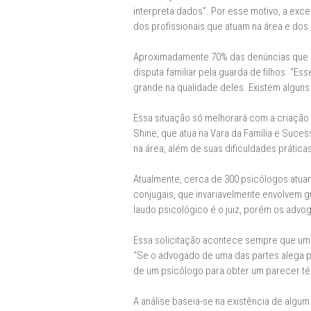
interpreta dados”. Por esse motivo, a ex
dos profissionais que atuam na área e dos
Aproximadamente 70% das denúncias que 
disputa familiar pela guarda de filhos. “E
grande na qualidade deles. Existem algun
Essa situação só melhorará com a criação
Shine, que atua na Vara da Família e Suc
na área, além de suas dificuldades prática
Atualmente, cerca de 300 psicólogos atua
conjugais, que invariavelmente envolvem g
laudo psicológico é o juiz, porém os advo
Essa solicitação acontece sempre que um j
“Se o advogado de uma das partes alega pr
de um psicólogo para obter um parecer té
A análise baseia-se na existência de algu