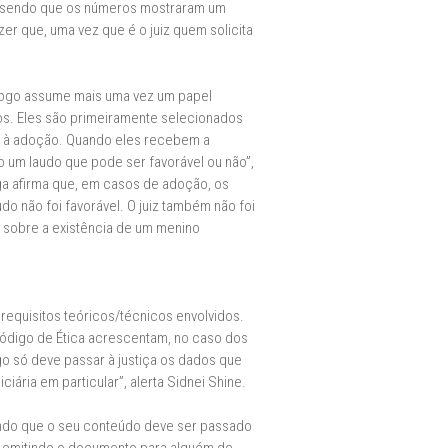
, sendo que os números mostraram um
r que, uma vez que é o juiz quem solicita
ólogo assume mais uma vez um papel
s. Eles são primeiramente selecionados
os à adoção. Quando eles recebem a
o um laudo que pode ser favorável ou não”,
ga afirma que, em casos de adoção, os
o não foi favorável. O juiz também não foi
l sobre a existência de um menino
requisitos teóricos/técnicos envolvidos.
 Código de Ética acrescentam, no caso dos
go só deve passar à justiça os dados que
ária em particular”, alerta Sidnei Shine.
sendo que o seu conteúdo deve ser passado