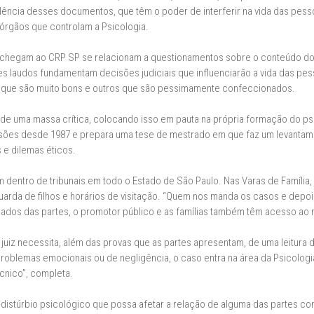
celência desses documentos, que têm o poder de interferir na vida das pe
 órgãos que controlam a Psicologia.
chegam ao CRP SP se relacionam a questionamentos sobre o conteúdo dos
sses laudos fundamentam decisões judiciais que influenciarão a vida das pe
s que são muito bons e outros que são pessimamente confeccionados.
 de uma massa crítica, colocando isso em pauta na própria formação do ps
essões desde 1987 e prepara uma tese de mestrado em que faz um levantame
s e dilemas éticos.
m dentro de tribunais em todo o Estado de São Paulo. Nas Varas de Famíli
uarda de filhos e horários de visitação. “Quem nos manda os casos e depo
gados das partes, o promotor público e as famílias também têm acesso ao n
uiz necessita, além das provas que as partes apresentam, de uma leitura d
oblemas emocionais ou de negligência, o caso entra na área da Psicologia.
cnico”, completa.
m distúrbio psicológico que possa afetar a relação de alguma das partes co