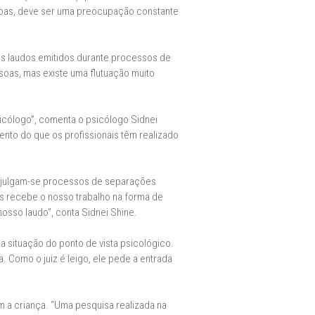
ssoas, deve ser uma preocupação constante
 laudos emitidos durante processos de
ssoas, mas existe uma flutuação muito
icólogo”, comenta o psicólogo Sidnei
nto do que os profissionais têm realizado
a, julgam-se processos de separações
is recebe o nosso trabalho na forma de
osso laudo”, conta Sidnei Shine.
a situação do ponto de vista psicológico.
 Como o juiz é leigo, ele pede a entrada
m a criança. “Uma pesquisa realizada na