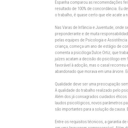
Espanha comparou as recomendações feita
resultado de 100% de concordância. Eu des
o trabalho, é quase certo que ele acate 
Nas Varas de Infância e Juventude, onde 
preponderante e de muita responsabilidad
pelas equipes de Psicologia e Assistência
criança, começa um ano de estágio de conv
comenta a psicóloga Dulce Ortiz, que trab
juízes acatam a decisão do psicólogo em 9
favorável à adoção, mas o casal recorreu 
abandonado que morava em uma árvore. Er
Qualidade deve ser uma preocupação se
A qualidade do trabalho realizado pelo ps
Além dos já consagrados cuidados éticos n
laudos psicológicos, novos parâmetros par
são importantes para a solução da causa. E
Entre os requisitos técnicos, a garantia