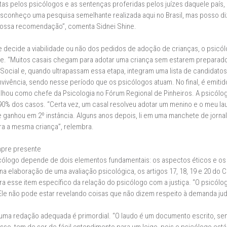
s pelos psicólogos e as sentenças proferidas pelos juízes daquele país
conheço uma pesquisa semelhante realizada aqui no Brasil, mas posso dize
a nossa recomendação”, comenta Sidnei Shine.
se decide a viabilidade ou não dos pedidos de adoção de crianças, o psic
e. “Muitos casais chegam para adotar uma criança sem estarem preparado
 Social e, quando ultrapassam essa etapa, integram uma lista de candidat
ivência, sendo nesse período que os psicólogos atuam. No final, é emitid
alhou como chefe da Psicologia no Fórum Regional de Pinheiros. A psicólo
0% dos casos. “Certa vez, um casal resolveu adotar um menino e o meu laud
e ganhou em 2º instância. Alguns anos depois, li em uma manchete de jorna
a a mesma criança”, relembra.
mpre presente
icólogo depende de dois elementos fundamentais: os aspectos éticos e os 
a elaboração de uma avaliação psicológica, os artigos 17, 18, 19 e 20 do
a esse item específico da relação do psicólogo com a justiça. “O psicólo
le não pode estar revelando coisas que não dizem respeito à demanda judici
 de uma redação adequada é primordial. “O laudo é um documento escrito, 