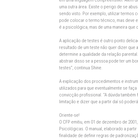
em uma linguagem compreensível. Além dis
uma outra área. Existe o perigo de se ab
sendo visto. Por exemplo, utilizar termos 
pode colocar o termo técnico, mas deve ex
é a psicológica, mas de uma maneira que o
A aplicação de testes é outro ponto delic
resultado de um teste não quer dizer que 
determine a qualidade da relação parental
abstrair disso se a pessoa pode ter um bo
testes”, continua Shine.
A explicação dos procedimentos e instrum
utilizados para que eventualmente se faça 
convicção profissional. “A dúvida também 
limitação e dizer que a partir daí só poder
Oriente-se!
O CFP emitiu, em 01 de dezembro de 2001,
Psicológicas. O manual, elaborado a part
finalidade de definir regras de padroniza