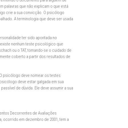
tá emitindo o documento para alguém de
om palavras que não explicam o que está
eigo crie a sua convicção. O psicólogo
balhado. A terminologia que deve ser usada
ersonalidade ter sido apontada no
 existe nenhum teste psicológico que
rschach ou o TAT, tomando-se o cuidado de
mente coberto a partir dos resultados de
“O psicólogo deve nomear os testes
o psicólogo deve estar galgada em sua
passível de dúvida. Ele deve assumir a sua
mentos Decorrentes de Avaliações
ca, ocorrido em dezembro de 2001, tem a