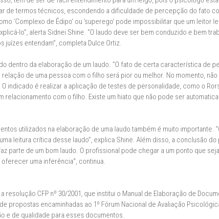
so, tem de ser de fácil entendimento para um leigo, pois o psicólogo es
usar de termos técnicos, escondendo a dificuldade de percepção do fato c
como ‘Complexo de Édipo’ ou ‘superego’ pode impossibilitar que um leitor l
plicá-lo”, alerta Sidnei Shine. “O laudo deve ser bem conduzido e bem tra
s juízes entendam”, completa Dulce Ortiz.
ado dentro da elaboração de um laudo. “O fato de certa característica de p
a relação de uma pessoa com o filho será pior ou melhor. No momento, não
. O indicado é realizar a aplicação de testes de personalidade, como o Ro
m relacionamento com o filho. Existe um hiato que não pode ser automatica
entos utilizados na elaboração de uma laudo também é muito importante. 
uma leitura crítica desse laudo”, explica Shine. Além disso, a conclusão d
faz parte de um bom laudo. O profissional pode chegar a um ponto que seja 
á oferecer uma inferência”, continua.
 a resolução CFP nº 30/2001, que institui o Manual de Elaboração de Docu
ir de propostas encaminhadas ao 1º Fórum Nacional de Avaliação Psicológi
ção e de qualidade para esses documentos.