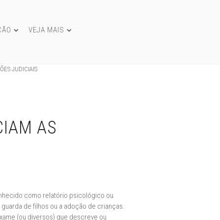
ÇÃO
VEJA MAIS
ÕES JUDICIAIS
CIAM AS
nhecido como relatório psicológico ou
 a guarda de filhos ou a adoção de crianças.
 exame (ou diversos) que descreve ou