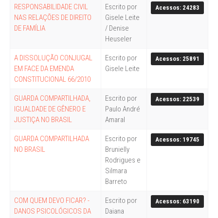
RESPONSABILIDADE CIVIL
Escrito por
Acessos: 24283
NAS RELAÇÕES DE DIREITO
Gisele Leite
DE FAMÍLIA
/ Denise
Heuseler
A DISSOLUÇÃO CONJUGAL
Escrito por
Acessos: 25891
EM FACE DA EMENDA
Gisele Leite
CONSTITUCIONAL 66/2010
GUARDA COMPARTILHADA,
Escrito por
Acessos: 22539
IGUALDADE DE GÊNERO E
Paulo André
JUSTIÇA NO BRASIL
Amaral
GUARDA COMPARTILHADA
Escrito por
Acessos: 19745
NO BRASIL
Brunielly
Rodrigues e
Silmara
Barreto
COM QUEM DEVO FICAR? -
Escrito por
Acessos: 63190
DANOS PSICOLÓGICOS DA
Daiana