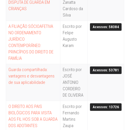
DISPUTA DE GUARDA EM
Zanatta
CRIANÇAS
Cardoso da
Silva
A FILIAÇÃO SÓCIOAFETIVA
Escrito por
Acessos: 58384
NO ORDENAMENTO
Felipe
JURÍDICO
Augusto
CONTEMPORÂNEO:
Karam
PRINCÍPIOS DO DIREITO DE
FAMÍLIA
Guarda compartilhada:
Escrito por
Acessos: 53781
vantagens e desvantagens
JOSÉ
de sua aplicabilidade
ANTONIO
CORDEIRO
DE OLIVEIRA
O DIREITO AOS PAIS
Escrito por
Acessos: 13726
BIOLÓGICOS PARA VISITA
Fernando
AOS FIL HOS SOB A GUARDA
Martins
DOS ADOTANTES
Zaupa