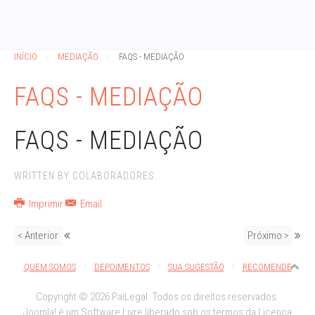
INÍCIO
MEDIAÇÃO
FAQS - MEDIAÇÃO
FAQS - MEDIAÇÃO
FAQS - MEDIAÇÃO
WRITTEN BY COLABORADORES.
Imprimir
Email
< Anterior
Próximo >
QUEM SOMOS
DEPOIMENTOS
SUA SUGESTÃO
RECOMENDE
Copyright © 2026 PaiLegal. Todos os direitos reservados.
Joomla!
é um Software Livre liberado sob os termos da
Licença