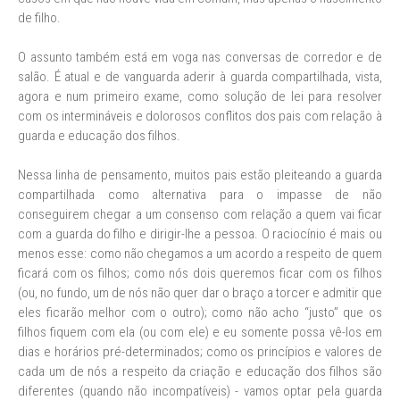
de filho.
O assunto também está em voga nas conversas de corredor e de
salão. É atual e de vanguarda aderir à guarda compartilhada, vista,
agora e num primeiro exame, como solução de lei para resolver
com os intermináveis e dolorosos conflitos dos pais com relação à
guarda e educação dos filhos.
Nessa linha de pensamento, muitos pais estão pleiteando a guarda
compartilhada como alternativa para o impasse de não
conseguirem chegar a um consenso com relação a quem vai ficar
com a guarda do filho e dirigir-lhe a pessoa. O raciocínio é mais ou
menos esse: como não chegamos a um acordo a respeito de quem
ficará com os filhos; como nós dois queremos ficar com os filhos
(ou, no fundo, um de nós não quer dar o braço a torcer e admitir que
eles ficarão melhor com o outro); como não acho “justo” que os
filhos fiquem com ela (ou com ele) e eu somente possa vê-los em
dias e horários pré-determinados; como os princípios e valores de
cada um de nós a respeito da criação e educação dos filhos são
diferentes (quando não incompatíveis) - vamos optar pela guarda