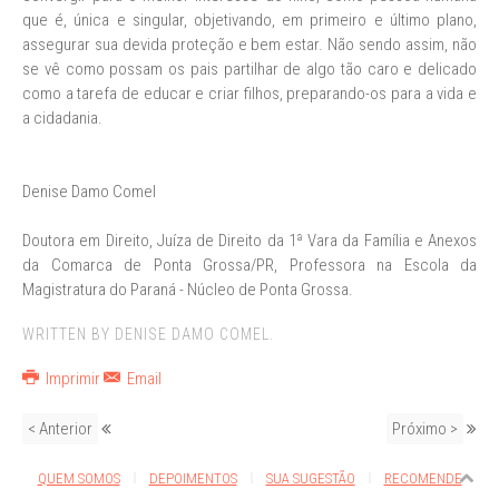
que é, única e singular, objetivando, em primeiro e último plano,
assegurar sua devida proteção e bem estar. Não sendo assim, não
se vê como possam os pais partilhar de algo tão caro e delicado
como a tarefa de educar e criar filhos, preparando-os para a vida e
a cidadania.
Denise Damo Comel
Doutora em Direito, Juíza de Direito da 1ª Vara da Família e Anexos
da Comarca de Ponta Grossa/PR, Professora na Escola da
Magistratura do Paraná - Núcleo de Ponta Grossa.
WRITTEN BY DENISE DAMO COMEL.
Imprimir
Email
< Anterior
Próximo >
QUEM SOMOS
DEPOIMENTOS
SUA SUGESTÃO
RECOMENDE