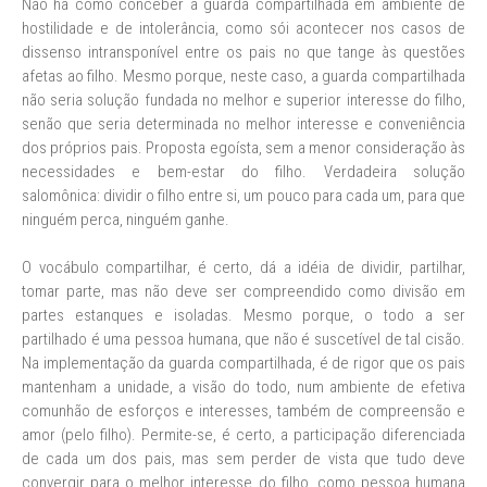
Não há como conceber a guarda compartilhada em ambiente de
hostilidade e de intolerância, como sói acontecer nos casos de
dissenso intransponível entre os pais no que tange às questões
afetas ao filho. Mesmo porque, neste caso, a guarda compartilhada
não seria solução fundada no melhor e superior interesse do filho,
senão que seria determinada no melhor interesse e conveniência
dos próprios pais. Proposta egoísta, sem a menor consideração às
necessidades e bem-estar do filho. Verdadeira solução
salomônica: dividir o filho entre si, um pouco para cada um, para que
ninguém perca, ninguém ganhe.
O vocábulo compartilhar, é certo, dá a idéia de dividir, partilhar,
tomar parte, mas não deve ser compreendido como divisão em
partes estanques e isoladas. Mesmo porque, o todo a ser
partilhado é uma pessoa humana, que não é suscetível de tal cisão.
Na implementação da guarda compartilhada, é de rigor que os pais
mantenham a unidade, a visão do todo, num ambiente de efetiva
comunhão de esforços e interesses, também de compreensão e
amor (pelo filho). Permite-se, é certo, a participação diferenciada
de cada um dos pais, mas sem perder de vista que tudo deve
convergir para o melhor interesse do filho, como pessoa humana