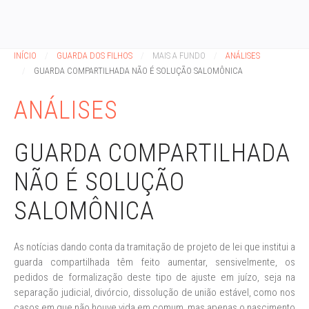
INÍCIO
GUARDA DOS FILHOS
MAIS A FUNDO
ANÁLISES
GUARDA COMPARTILHADA NÃO É SOLUÇÃO SALOMÔNICA
ANÁLISES
GUARDA COMPARTILHADA
NÃO É SOLUÇÃO
SALOMÔNICA
As notícias dando conta da tramitação de projeto de lei que institui a
guarda compartilhada têm feito aumentar, sensivelmente, os
pedidos de formalização deste tipo de ajuste em juízo, seja na
separação judicial, divórcio, dissolução de união estável, como nos
casos em que não houve vida em comum, mas apenas o nascimento