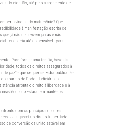
 vida do cidadão, até pelo alargamento de
 romper o vínculo do matrimônio? Que
redibilidade à manifestação escrita de
s que já não mais vivem juntas e não
l - que seria até dispensável - para
ento. Para formar uma família, base da
ioridade, todos os direitos assegurados à
z de paz” - que sequer servidor público é -
o do aparato do Poder Judiciário, o
stência afronta o direito à liberdade e à
 a insistência do Estado em mantê-los
confronto com os princípios maiores
ecessita garantir o direito à liberdade.
misso de conversão da união estável em