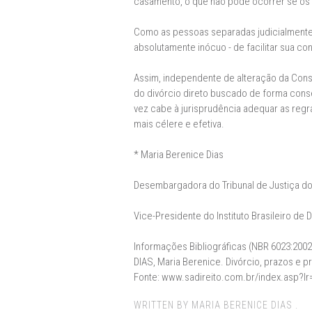
casamento, o que não pode ocorrer se os 
Como as pessoas separadas judicialmente 
absolutamente inócuo - de facilitar sua co
Assim, independente de alteração da Const
do divórcio direto buscado de forma cons
vez cabe à jurisprudência adequar as regras
mais célere e efetiva.
* Maria Berenice Dias
Desembargadora do Tribunal de Justiça d
Vice-Presidente do Instituto Brasileiro de D
Informações Bibliográficas (NBR 6023:2002
DIAS, Maria Berenice. Divórcio, prazos e pr
Fonte: www.sadireito.com.br/index.asp?I
WRITTEN BY MARIA BERENICE DIAS .