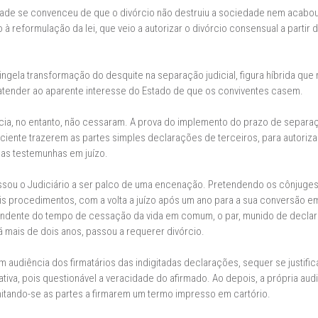
dade se convenceu de que o divórcio não destruiu a sociedade nem acab
à reformulação da lei, que veio a autorizar o divórcio consensual a partir
ngela transformação do desquite na separação judicial, figura híbrida qu
e atender ao aparente interesse do Estado de que os conviventes casem.
ncia, no entanto, não cessaram. A prova do implemento do prazo de separa
ficiente trazerem as partes simples declarações de terceiros, para autori
 das testemunhas em juízo.
assou o Judiciário a ser palco de uma encenação. Pretendendo os cônjuge
 procedimentos, com a volta a juízo após um ano para a sua conversão em 
ndente do tempo de cessação da vida em comum, o par, munido de decla
 mais de dois anos, passou a requerer divórcio.
 audiência dos firmatários das indigitadas declarações, sequer se justif
lativa, pois questionável a veracidade do afirmado. Ao depois, a própria au
mitando-se as partes a firmarem um termo impresso em cartório.