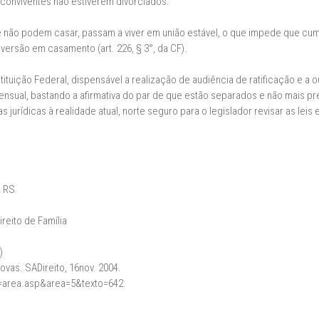
conviventes não estiverem divorciados.
não podem casar, passam a viver em união estável, o que impede que cum
nversão em casamento (art. 226, § 3°, da CF).
ituição Federal, dispensável a realização de audiência de ratificação e a
ensual, bastando a afirmativa do par de que estão separados e não mais 
 jurídicas à realidade atual, norte seguro para o legislador revisar as lei
o RS
ireito de Família
)
ovas. SADireito, 16nov. 2004.
r=area.asp&area=5&texto=642.