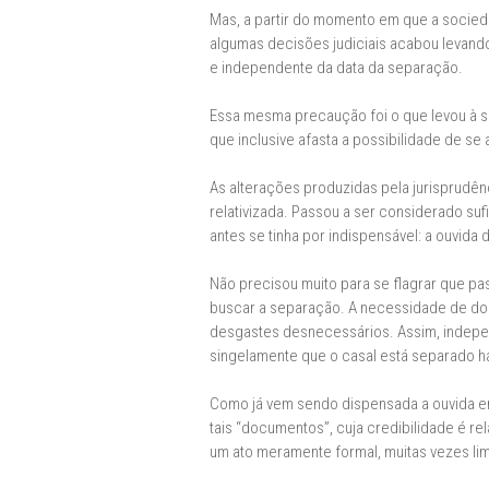
Mas, a partir do momento em que a socie
algumas decisões judiciais acabou levando 
e independente da data da separação.
Essa mesma precaução foi o que levou à si
que inclusive afasta a possibilidade de s
As alterações produzidas pela jurisprudê
relativizada. Passou a ser considerado su
antes se tinha por indispensável: a ouvida
Não precisou muito para se flagrar que p
buscar a separação. A necessidade de dois
desgastes desnecessários. Assim, indepe
singelamente que o casal está separado há
Como já vem sendo dispensada a ouvida em
tais “documentos”, cuja credibilidade é re
um ato meramente formal, muitas vezes li