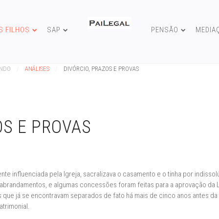
S FILHOS
SAP
PENSÃO
MEDIA
UNDO
ANÁLISES
DIVÓRCIO, PRAZOS E PROVAS
OS E PROVAS
 influenciada pela Igreja, sacralizava o casamento e o tinha por indissol
m abrandamentos, e algumas concessões foram feitas para a aprovação da 
is que já se encontravam separados de fato há mais de cinco anos antes d
atrimonial.