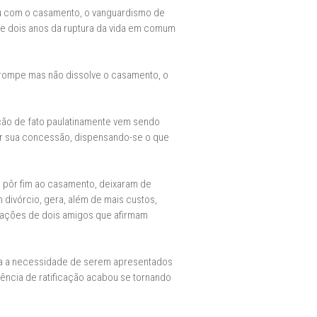
ou com o casamento, o vanguardismo de
 de dois anos da ruptura da vida em comum
e rompe mas não dissolve o casamento, o
ção de fato paulatinamente vem sendo
zar sua concessão, dispensando-se o que
s pôr fim ao casamento, deixaram de
divórcio, gera, além de mais custos,
rações de dois amigos que afirmam
ica a necessidade de serem apresentados
diência de ratificação acabou se tornando