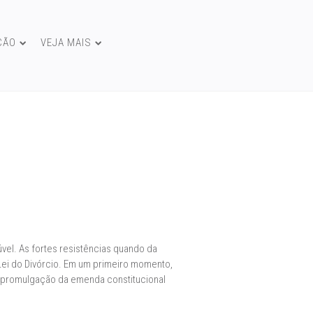
ÇÃO
VEJA MAIS
úvel. As fortes resistências quando da
Lei do Divórcio. Em um primeiro momento,
a promulgação da emenda constitucional