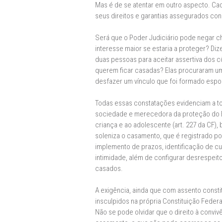
Mas é de se atentar em outro aspecto. Cad
seus direitos e garantias assegurados con
Será que o Poder Judiciário pode negar ch
interesse maior se estaria a proteger? Di
duas pessoas para aceitar assertiva dos cô
querem ficar casadas? Elas procuraram um
desfazer um vínculo que foi formado espo
Todas essas constatações evidenciam a tot
sociedade e merecedora da proteção do Est
criança e ao adolescente (art. 227 da CF),
soleniza o casamento, que é registrado por
implemento de prazos, identificação de cul
intimidade, além de configurar desrespeito
casados.
A exigência, ainda que com assento consti
insculpidos na própria Constituição Federa
Não se pode olvidar que o direito à conviv