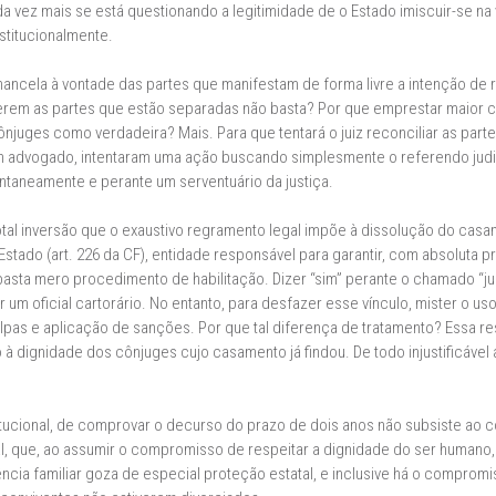
a vez mais se está questionando a legitimidade de o Estado imiscuir-se na
stitucionalmente.
ancela à vontade das partes que manifestam de forma livre a intenção de
zerem as partes que estão separadas não basta? Por que emprestar maior c
njuges como verdadeira? Mais. Para que tentará o juiz reconciliar as parte
 advogado, intentaram uma ação buscando simplesmente o referendo judicia
ntaneamente e perante um serventuário da justiça.
al inversão que o exaustivo regramento legal impõe à dissolução do casam
ado (art. 226 da CF), entidade responsável para garantir, com absoluta pr
 basta mero procedimento de habilitação. Dizer “sim” perante o chamado “jui
 um oficial cartorário. No entanto, para desfazer esse vínculo, mister o us
pas e aplicação de sanções. Por que tal diferença de tratamento? Essa resi
 à dignidade dos cônjuges cujo casamento já findou. De todo injustificável
tucional, de comprovar o decurso do prazo de dois anos não subsiste ao 
l, que, ao assumir o compromisso de respeitar a dignidade do ser humano, n
ência familiar goza de especial proteção estatal, e inclusive há o compro