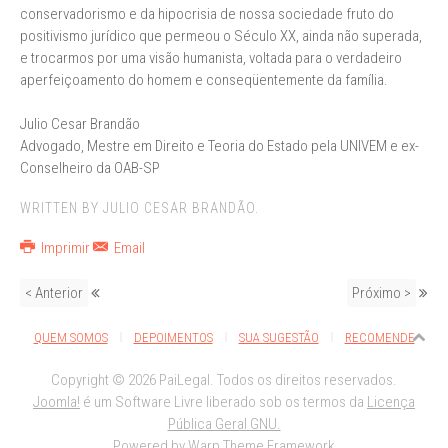
conservadorismo e da hipocrisia de nossa sociedade fruto do
positivismo jurídico que permeou o Século XX, ainda não superada,
e trocarmos por uma visão humanista, voltada para o verdadeiro
aperfeiçoamento do homem e conseqüentemente da família.
Julio Cesar Brandão
Advogado, Mestre em Direito e Teoria do Estado pela UNIVEM e ex-
Conselheiro da OAB-SP
WRITTEN BY JULIO CESAR BRANDÃO.
Imprimir
Email
< Anterior
Próximo >
QUEM SOMOS
DEPOIMENTOS
SUA SUGESTÃO
RECOMENDE
Copyright © 2026 PaiLegal. Todos os direitos reservados.
Joomla!
é um Software Livre liberado sob os termos da
Licença
Pública Geral GNU.
Powered by
Warp Theme Framework