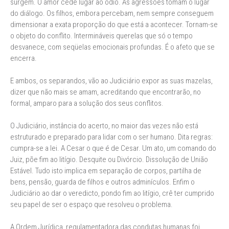
surgem. O amor cede lugar ao ódio. As agressões tomam o lugar
do diálogo. Os filhos, embora percebam, nem sempre conseguem
dimensionar a exata proporção do que está a acontecer. Tornam-se
o objeto do conflito. Intermináveis querelas que só o tempo
desvanece, com seqüelas emocionais profundas. É o afeto que se
encerra.
E ambos, os separandos, vão ao Judiciário expor as suas mazelas,
dizer que não mais se amam, acreditando que encontrarão, no
formal, amparo para a solução dos seus conflitos.
O Judiciário, instância do acerto, no maior das vezes não está
estruturado e preparado para lidar com o ser humano. Dita regras:
cumpra-se a lei. A Cesar o que é de Cesar. Um ato, um comando do
Juiz, põe fim ao litígio. Desquite ou Divórcio. Dissolução de União
Estável. Tudo isto implica em separação de corpos, partilha de
bens, pensão, guarda de filhos e outros adminículos. Enfim o
Judiciário ao dar o veredicto, pondo fim ao litígio, crê ter cumprido
seu papel de ser o espaço que resolveu o problema.
A Ordem Jurídica, regulamentadora das condutas humanas foi