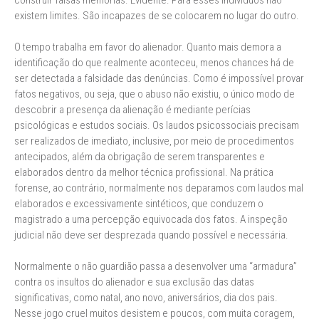
construir falsas memórias. Evidente. Para esses indivíduos não
existem limites. São incapazes de se colocarem no lugar do outro.
O tempo trabalha em favor do alienador. Quanto mais demora a
identificação do que realmente aconteceu, menos chances há de
ser detectada a falsidade das denúncias. Como é impossível provar
fatos negativos, ou seja, que o abuso não existiu, o único modo de
descobrir a presença da alienação é mediante perícias
psicológicas e estudos sociais. Os laudos psicossociais precisam
ser realizados de imediato, inclusive, por meio de procedimentos
antecipados, além da obrigação de serem transparentes e
elaborados dentro da melhor técnica profissional. Na prática
forense, ao contrário, normalmente nos deparamos com laudos mal
elaborados e excessivamente sintéticos, que conduzem o
magistrado a uma percepção equivocada dos fatos. A inspeção
judicial não deve ser desprezada quando possível e necessária.
Normalmente o não guardião passa a desenvolver uma “armadura”
contra os insultos do alienador e sua exclusão das datas
significativas, como natal, ano novo, aniversários, dia dos pais.
Nesse jogo cruel muitos desistem e poucos, com muita coragem,