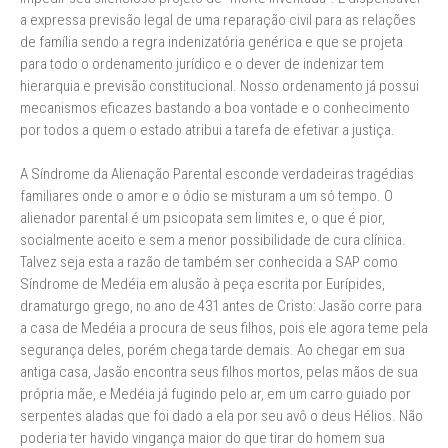
a expressa previsão legal de uma reparação civil para as relações
de família sendo a regra indenizatória genérica e que se projeta
para todo o ordenamento jurídico e o dever de indenizar tem
hierarquia e previsão constitucional. Nosso ordenamento já possui
mecanismos eficazes bastando a boa vontade e o conhecimento
por todos a quem o estado atribui a tarefa de efetivar a justiça.
A Síndrome da Alienação Parental esconde verdadeiras tragédias
familiares onde o amor e o ódio se misturam a um só tempo. O
alienador parental é um psicopata sem limites e, o que é pior,
socialmente aceito e sem a menor possibilidade de cura clínica.
Talvez seja esta a razão de também ser conhecida a SAP como
Síndrome de Medéia em alusão à peça escrita por Eurípides,
dramaturgo grego, no ano de 431 antes de Cristo: Jasão corre para
a casa de Medéia a procura de seus filhos, pois ele agora teme pela
segurança deles, porém chega tarde demais. Ao chegar em sua
antiga casa, Jasão encontra seus filhos mortos, pelas mãos de sua
própria mãe, e Medéia já fugindo pelo ar, em um carro guiado por
serpentes aladas que foi dado a ela por seu avô o deus Hélios. Não
poderia ter havido vingança maior do que tirar do homem sua