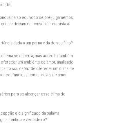
nidade.
conduziria ao equívoco de pré-julgamentos,
que se deixam de consolidar em vista à
rtância dada a um pai na vida de seu filho?
l o tema se encerra, mas acredito também
 oferecer um ambiente de amor, analisado
 quanto sou capaz de oferecer um clima de
 ser confundidas como provas de amor,
sários para se alcançar esse clima de
cepção e o significado da palavra
go autêntico e verdadeiro?