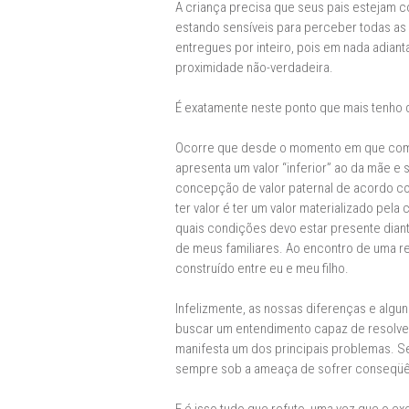
A criança precisa que seus pais estejam 
estando sensíveis para perceber todas as
entregues por inteiro, pois em nada adian
proximidade não-verdadeira.
É exatamente neste ponto que mais tenho d
Ocorre que desde o momento em que comecei
apresenta um valor “inferior” ao da mãe e
concepção de valor paternal de acordo com
ter valor é ter um valor materializado pel
quais condições devo estar presente dian
de meus familiares. Ao encontro de uma r
construído entre eu e meu filho.
Infelizmente, as nossas diferenças e alg
buscar um entendimento capaz de resolver
manifesta um dos principais problemas. S
sempre sob a ameaça de sofrer conseqüênc