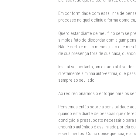
E é isso tudo que refuto, uma vez que o e
Em conformidade com essa linha de pensamen
processo no qual definiu a forma como eu
Quero estar diante de meu filho sem se pr
simples fato de discordar com algum pens
Não é certo e muito menos justo que meu f
de sua presença fora de sua casa, quando 
Instituí-se, portanto, um estado aflitivo
diretamente a minha auto-estima, que pass
sempre ao seu lado.
Ao redirecionarmos o enfoque para os sen
Pensemos então sobre a sensibilidade agu
quando esta diante de pessoas que oferece
condição é pressuposto necessário para se 
encontro autêntico é assimilada por ela 
e sentimentos. Como conseqüência, ela pod