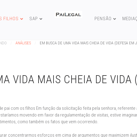
S FILHOS
SAP
PENSÃO
MEDIA
UNDO
ANÁLISES
EM BUSCA DE UMA VIDA MAIS CHEIA DE VIDA (DEFESA EM J
A VIDA MAIS CHEIA DE VIDA
 pai com os filhos Em função da solicitação feita pela senhora, referent
estaríamos movendo em favor da regulamentação de visitas, estive imaginand
ntimentos, como também os fatos que vem ocorrendo.
ocurar concentrarmos esforços em cima de argumentos que maximizem ilust