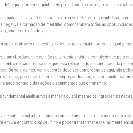
do” e que, por conseguinte, tem prejudicado o exercício de minha pater
ue muito mais valioso que apontar erros ou defeitos, o que intuitivamente 
ma negativa à formação de meu filho, como também todas as oportunidades 
udo, amor entre nós dois.
 propósito, através da questão invocada pela seguinte pergunta: qual a impo
existam abordagens e opiniões divergentes, visto a complexidade pelo qua
 dentro de cada resposta e que está relacionado às condições do pai em
nça. Ou seja, ao meu ver, a questão deve ser compreendida aqui, não pelo
perproteção, presentes materiais, tempos dedicados, que por muito podem
ir amado por meio das ações e sentimentos que o transmito.
, é fundamental analisarmos a maneira ou até mesmo os ingredientes neces
vel e substancial à formação do clima de amor está relacionado com a con
te em um encontro com seu filho e poder transformar esse momento em al