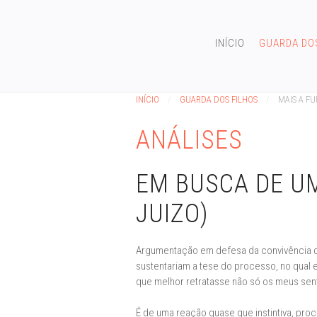
INÍCIO
GUARDA DO
INÍCIO
GUARDA DOS FILHOS
MAIS A F
ANÁLISES
EM BUSCA DE UM
JUIZO)
Argumentação em defesa da convivência de
sustentariam a tese do processo, no qual 
que melhor retratasse não só os meus se
É de uma reação quase que instintiva, pr