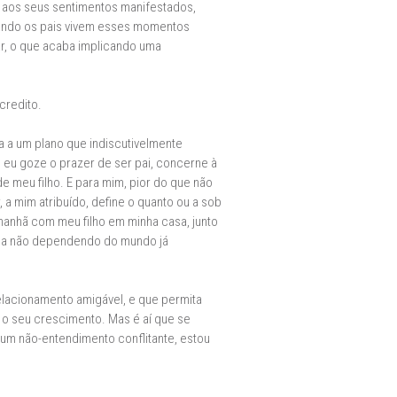
 aos seus sentimentos manifestados,
quando os pais vivem esses momentos
ar, o que acaba implicando uma
credito.
a a um plano que indiscutivelmente
e eu goze o prazer de ser pai, concerne à
 meu filho. E para mim, pior do que não
 a mim atribuído, define o quanto ou a sob
manhã com meu filho em minha casa, junto
aba não dependendo do mundo já
lacionamento amigável, e que permita
 o seu crescimento. Mas é aí que se
um não-entendimento conflitante, estou