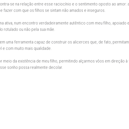
ra-se na relação entre esse raciocínio e o sentimento oposto ao amor: a 
de fazer com que os filhos se sintam não amados e inseguros.
a ativa, num encontro verdadeiramente autêntico com meu filho, apoiado e
 rotulado ou não pela sua mãe.
 em uma ferramenta capaz de construir os alicerces que, de fato, permita
l e com muito mais qualidade.
or meio da existência de meu filho, permitindo alçarmos vôos em direção à 
esse sonho possa realmente decolar.