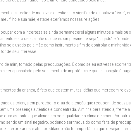
xercício da paternidade não é um direito concedido pela mãe.
to, tal realidade me leva a questionar o significado da palavra “livre”, 
, meu filho e sua mãe, estabeleceríamos nossas relações.
eocupar com a incerteza se ainda permanecerei alguns minutos a mais ou s
amento e ato de sua mãe ou que eu simplesmente seja “julgado” e “condena
ilho seja usado pela mãe como instrumento a fim de controlar a minha vid
for de seu interesse.
 dentro de mim, tomado pelas preocupações. É como se eu estivesse acorren
a a ser apunhalado pelo sentimento de impotência e que tal punição é pag
timentos da criança, é fato que existem muitas idéias que merecem relevo
çada da criança em perceber o grau de atenção que recebem de seus pais
m uma presença autêntica e concentrada. A minha persistência, frente a e
criar as fontes que alimentam com qualidade o clima de amor. Por outro lado
como sendo um sinal negativo, podendo ser traduzido como falta de preocu
e interpretar este ato acreditando não ter importância que desejaria rec