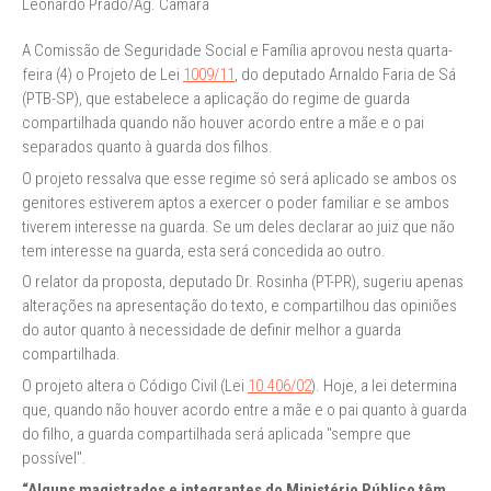
Leonardo Prado/Ag. Câmara
A Comissão de Seguridade Social e Família aprovou nesta quarta-
feira (4) o Projeto de Lei
1009/11
, do deputado Arnaldo Faria de Sá
(PTB-SP), que estabelece a aplicação do regime de guarda
compartilhada quando não houver acordo entre a mãe e o pai
separados quanto à guarda dos filhos.
O projeto ressalva que esse regime só será aplicado se ambos os
genitores estiverem aptos a exercer o poder familiar e se ambos
tiverem interesse na guarda. Se um deles declarar ao juiz que não
tem interesse na guarda, esta será concedida ao outro.
O relator da proposta, deputado Dr. Rosinha (PT-PR), sugeriu apenas
alterações na apresentação do texto, e compartilhou das opiniões
do autor quanto à necessidade de definir melhor a guarda
compartilhada.
O projeto altera o Código Civil (Lei
10.406/02
). Hoje, a lei determina
que, quando não houver acordo entre a mãe e o pai quanto à guarda
do filho, a guarda compartilhada será aplicada "sempre que
possível".
“Alguns magistrados e integrantes do
Ministério Público
têm