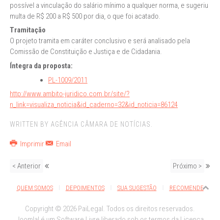
possível a vinculação do salário mínimo a qualquer norma, e sugeriu
multa de R$ 200 a R$ 500 por dia, o que foi acatado.
Tramitação
O projeto tramita em caráter conclusivo e será analisado pela
Comissão de Constituição e Justiça e de Cidadania.
Íntegra da proposta:
PL-1009/2011
http://www.ambito-juridico.com.br/site/?
n_link=visualiza_noticia&id_caderno=32&id_noticia=86124
WRITTEN BY AGÊNCIA CÂMARA DE NOTÍCIAS.
Imprimir
Email
< Anterior
Próximo >
QUEM SOMOS
DEPOIMENTOS
SUA SUGESTÃO
RECOMENDE
Copyright © 2026 PaiLegal. Todos os direitos reservados.
Joomla!
é um Software Livre liberado sob os termos da
Licença