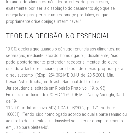
tratando de alimentos não decorrentes do parentesco,
exatamente por ser a dissolução do casamento algo que se
deseja livre para permitir um recomeço produtivo, do que
propriamente crise conjugal interminável."
TEOR DA DECISÃO, NO ESSENCIAL
"O STJ declara que quando o cônjuge renuncia aos alimentos, na
separação, mediante acordo homologado judicialmente, ‘não
pode posteriormente pretender receber alimentos do outro,
quando a tanto renunciara, por dispor de meios próprios para
o seu sustento' (REsp. 254.392-MT, DJ-U de 28-5-2001, Min.
César Asfor Rocha, in Revista Nacional de Direito e
Jurisprudência, editada em Ribeirão Preto, vol. 19, p. 95).
Em outra oportunidade (RO-HC 11.690-DF, Min. Nancy Andrighi, DJ-U
de 19-
11-2001, in Informativo ADV, COAD, 08/2002, p. 124, verbete
100651): ‘Tendo sido homologado acordo no qual a parte renunciou
ao direito de alimentos, inadmissível seu ulterior comparecimento
em juízo para pleiteá-lo'.