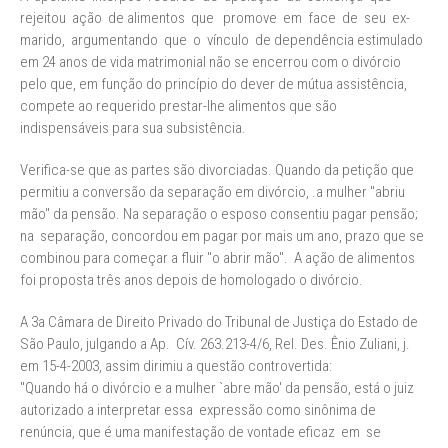
rejeitou ação de alimentos que promove em face de seu ex-
marido, argumentando que o vínculo de dependência estimulado
em 24 anos de vida matrimonial não se encerrou com o divórcio
pelo que, em função do princípio do dever de mútua assistência,
compete ao requerido prestar-lhe alimentos que são
indispensáveis para sua subsistência.
Verifica-se que as partes são divorciadas. Quando da petição que
permitiu a conversão da separação em divórcio, .a mulher "abriu
mão" da pensão. Na separação o esposo consentiu pagar pensão;
na separação, concordou em pagar por mais um ano, prazo que se
combinou para começar a fluir "o abrir mão". A ação de alimentos
foi proposta três anos depois de homologado o divórcio.
A 3a Câmara de Direito Privado do Tribunal de Justiça do Estado de
São Paulo, julgando a Ap. Cív. 263.213-4/6, Rel. Des. Ênio Zuliani, j.
em 15-4-2003, assim dirimiu a questão controvertida:
"Quando há o divórcio e a mulher `abre mão' da pensão, está o juiz
autorizado a interpretar essa expressão como sinônima de
renúncia, que é uma manifestação de vontade eficaz em se