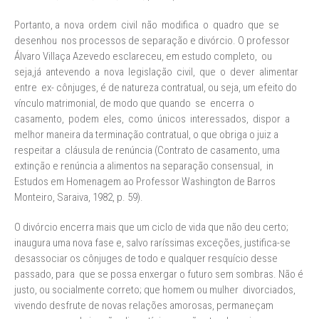
Portanto, a nova ordem civil não modifica o quadro que se
desenhou nos processos de separação e divórcio. O professor
Álvaro Villaça Azevedo esclareceu, em estudo completo, ou
seja,já antevendo a nova legislação civil, que o dever alimentar
entre ex- cônjuges, é de natureza contratual, ou seja, um efeito do
vínculo matrimonial, de modo que quando se encerra o
casamento, podem eles, como únicos interessados, dispor a
melhor maneira da terminação contratual, o que obriga o juiz a
respeitar a cláusula de renúncia (Contrato de casamento, uma
extinção e renúncia a alimentos na separação consensual, in
Estudos em Homenagem ao Professor Washington de Barros
Monteiro, Saraiva, 1982, p. 59).
O divórcio encerra mais que um ciclo de vida que não deu certo;
inaugura uma nova fase e, salvo raríssimas exceções, justifica-se
desassociar os cônjuges de todo e qualquer resquício desse
passado, para que se possa enxergar o futuro sem sombras. Não é
justo, ou socialmente correto; que homem ou mulher divorciados,
vivendo desfrute de novas relações amorosas, permaneçam