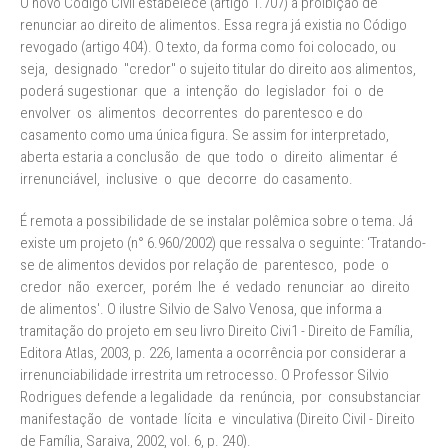
O novo Código Civil estabelece (artigo 1.707) a proibição de
renunciar ao direito de alimentos. Essa regra já existia no Código
revogado (artigo 404). O texto, da forma como foi colocado, ou
seja, designado "credor" o sujeito titular do direito aos alimentos,
poderá sugestionar que a intenção do legislador foi o de
envolver os alimentos decorrentes do parentesco e do
casamento como uma única figura. Se assim for interpretado,
aberta estaria a conclusão de que todo o direito alimentar é
irrenunciável, inclusive o que decorre do casamento.
É remota a possibilidade de se instalar polêmica sobre o tema. Já
existe um projeto (n° 6.960/2002) que ressalva o seguinte: ‘Tratando-
se de alimentos devidos por relação de parentesco, pode o
credor não exercer, porém lhe é vedado renunciar ao direito
de alimentos'. O ilustre Silvio de Salvo Venosa, que informa a
tramitação do projeto em seu livro Direito Civi1 - Direito de Família,
Editora Atlas, 2003, p. 226, lamenta a ocorrência por considerar a
irrenunciabilidade irrestrita um retrocesso. O Professor Silvio
Rodrigues defende a legalidade da renúncia, por consubstanciar
manifestação de vontade lícita e vinculativa (Direito Civil - Direito
de Família, Saraiva, 2002, vol. 6, p. 240).