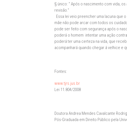
§ único: “ Após o nascimento com vida, os
revisão.”
Essa lei veio preencher uma lacuna que o le
mãe não pode arcar com todos os cuidados 
pode ser feito com segurança após o nasc
poderá o homem intentar uma ação contra a
poderá ter uma certeza na vida, que rece
acompanhará quando chegar á velhice e que
Fontes:
www.tjrs.jus.br
Lei 11.804/2008
Doutora Andrea Mendes Cavalcante Rodrig
Pós-Graduada em Direito Público pela Unive