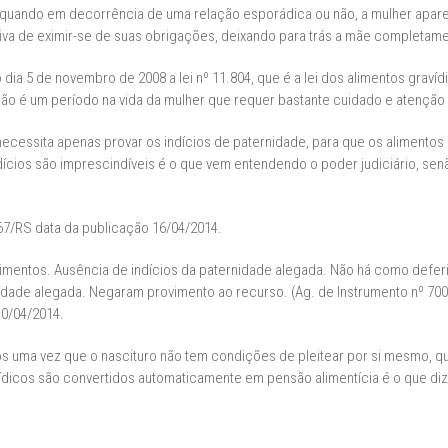
ando em decorrência de uma relação esporádica ou não, a mulher aparece
iva de eximir-se de suas obrigações, deixando para trás a mãe completa
ia 5 de novembro de 2008 a lei nº 11.804, que é a lei dos alimentos gravídi
ação é um período na vida da mulher que requer bastante cuidado e atenção 
ecessita apenas provar os indícios de paternidade, para que os alimentos g
ícios são imprescindíveis é o que vem entendendo o poder judiciário, sen
67/RS data da publicação 16/04/2014.
mentos. Ausência de indícios da paternidade alegada. Não há como deferir 
nidade alegada. Negaram provimento ao recurso. (Ag. de Instrumento nº 700
10/04/2014.
os uma vez que o nascituro não tem condições de pleitear por si mesmo, 
ídicos são convertidos automaticamente em pensão alimentícia é o que diz o