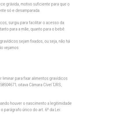
 grávida, motivo suficiente para que o
mente só e desamparada.
cos, surgiu para facilitar o acesso da
tanto para a mãe, quanto para o bebê.
ravídicos sejam fixados, ou seja, não há
ão vejamos:
liminar para fixar alimentos gravídicos
58504671; oitava Câmara Cível TJRS,
quando houver o nascimento a legitimidade
 parágrafo único do art. 6º da Lei: