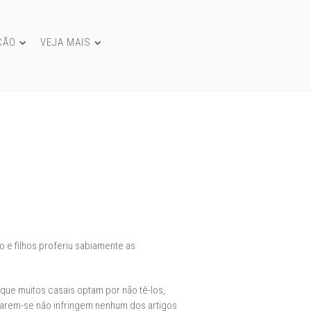
ÇÃO
VEJA MAIS
 e filhos proferiu sabiamente as
que muitos casais optam por não tê-los,
carem-se não infringem nenhum dos artigos