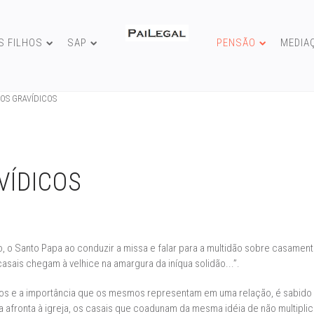
S FILHOS
SAP
PENSÃO
MEDIA
OS GRAVÍDICOS
VÍDICOS
 o Santo Papa ao conduzir a missa e falar para a multidão sobre casamento
 casais chegam à velhice na amargura da iníqua solidão...”.
lhos e a importância que os mesmos representam em uma relação, é sabido 
 afronta à igreja, os casais que coadunam da mesma idéia de não multipli