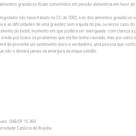
 alimentos gravídicos ficam convertidos em pensão alimentícia em favor do
gislador não havia tratado no CC de 2002, a lei dos alimentos gravídicos ser
e as dificuldades de uma gravidez sem a ajuda do pai, ou nesse caso do 
imento do bebê, momento em que poderá ser averiguada com clareza a pat
 mãe por todos os problemas que ela lhe tenha causado, mas por outro lad
berá de presente um sentimento único e verdadeiro, uma pessoa que confo
 não o deixará jamais na amargura da iníqua solidão.
ues. OAB/DF 15.363
rsidade Católica de Brasília.