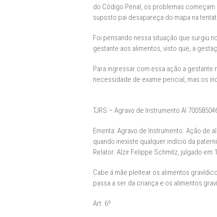
do Código Penal, os problemas começam qu
suposto pai desapareça do mapa na tentat
Foi pensando nessa situação que surgiu no d
gestante aos alimentos, visto que, a gest
Para ingressar com essa ação a gestante n
necessidade de exame pericial, mas os ind
TJRS – Agravo de Instrumento AI 70058504
Ementa: Agravo de Instrumento. Ação de ali
quando inexiste qualquer indício da pater
Relator: Alzir Felippe Schmitz, julgado em 
Cabe á mãe pleitear os alimentos gravídic
passa a ser da criança e os alimentos grav
Art. 6º