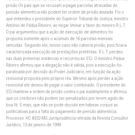
prisão Os pais que se recusam a pagar parcelas atrasadas de
pensão alimentícia não podem ter ordem de prisão anulada. Foi o
que entendeu o presidente do Superior Tribunal de Justiça, ministro
Antônio de Pádua Ribeiro, ao negar liminar a favor do mineiro R.L.T.
O pai argumentou que a ação de execução de alimentos foi
proposta somente após o acúmulo de 16 parcelas mensais
vencidas. Segundo ele, nesse caso não caberia prisão, pois ficaria
caracterizada execução de prestações pretéritas. R.L.T. perdeu
nas duas primeiras instâncias e recorreu ao STJ. O ministro Pádua
Ribeiro afirmou que a alegação não é válida, pois a execução foi
paralisada por decisão do Poder Judiciário, em função da ação
revisional proposta pelo próprio réu. Mesmo após perder a ação
revisional ele deixou de pagar o valor combinado. O presidente do
STJ manteve a ordem de prisão contra o pai inadimplente e afirmou
que os credores não podem ser penalizados por terem agido de
boa fé. E mais, que não se pode discutir em habeas corpus as
justificativas para a falta do pagamento de pensão alimentícia.
Processo: HC 8332-MG Jurisprudência retirada da Revista Consultor
Jurídico, 13 de janeiro de 1999