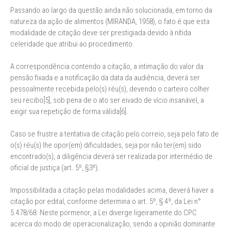
Passando ao largo da questão ainda não solucionada, em torno da
natureza da ação de alimentos (MIRANDA, 1958), o fato é que esta
modalidade de citação deve ser prestigiada devido à nítida
celeridade que atribui ao procedimento.
A correspondência contendo a citação, a intimação do valor da
pensão fixada e a notificação da data da audiência, deverá ser
pessoalmente recebida pelo(s) réu(s), devendo o carteiro colher
seu recibo[5], sob pena de o ato ser eivado de vício insanável, a
exigir sua repetição de forma válida[6].
Caso se frustre a tentativa de citação pelo correio, seja pelo fato de
o(s) réu(s) lhe opor(em) dificuldades, seja por não ter(em) sido
encontrado(s), a diligência deverá ser realizada por intermédio de
oficial de justiça (art. 5º, §3º).
Impossibilitada a citação pelas modalidades acima, deverá haver a
citação por edital, conforme determina o art. 5º, § 4º, da Lei n°
5.478/68. Neste pormenor, a Lei diverge ligeiramente do CPC
acerca do modo de operacionalização, sendo a opinião dominante