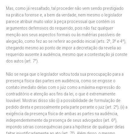
Mas, como já ressaltado, tal proceder não vem sendo prestigiado
na prática forense e, a bem da verdade, nem mesmo o legislador
parece atribuir muito valor à peça processual que contém os
argumentos defensivos do requerido, pois não faz qualquer
menção aos seus aspectos formais ou às matérias passíveis de
alegação, como fez ao se referir ao pedido inicial (arts. 2º, 3º e 4º),
chegando mesmo ao ponto de impor a decretação da revelia ao
requerido ausente à audiência, mesmo que a contestação já conste
dos autos (art. 7°).
Não se nega que o legislador voltou toda sua preocupação para a
presença física das partes em audiência, como se erigisse o
contato imediato delas com o juiz como a máxima expressão do
contraditório e atenção aos fins da lei, o que é extremamente
louvável. Mostras disso são (i) a possibilidade de formulação de
pedido direta e pessoalmente pela parte perante o juiz (art. 2º); (ii) a
exigência da presença física de ambas as partes na audiência,
independentemente da presença de seus advogados (art. 6º),
impondo sérias consequências para a hipótese de qualquer delas
faltar injustificadamente ao ato (art. 7º). Além disso, o mesmo