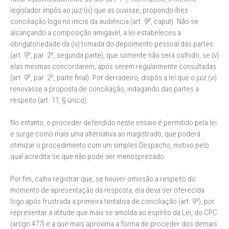
legislador impôs ao juiz (iii) que as ouvisse, propondo-lhes
conciliação logo no início da audiência (art. 9º, caput). Não se
alcançando a composição amigável, a lei estabeleceu a
obrigatoriedade da (iv) tomada do depoimento pessoal das partes
(art. 9º, par. 2º, segunda parte), que somente não será colhido, se (v)
elas mesmas concordarem, após serem regularmente consultadas
(art. 9º, par. 2º, parte final). Por derradeiro, dispôs a lei que o juiz (vi)
renovasse a proposta de conciliação, indagando das partes a
respeito (art. 11, § único).
No entanto, o proceder defendido neste ensaio é permitido pela lei
e surge como mais uma alternativa ao magistrado, que poderá
otimizar o procedimento com um simples Despacho, motivo pelo
qual acredita-se que não pode ser menosprezado.
Por fim, calha registrar que, se houver omissão a respeito do
momento de apresentação da resposta, ela deva ser oferecida
logo após frustrada a primeira tentativa de conciliação (art. 9º), por
representar a atitude que mais se amolda ao espírito da Lei, do CPC
(artigo 477) e a que mais aproxima a forma de proceder dos demais