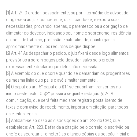
[1] Art. 2º. O credor, pessoalmente, ou por intermédio de advogado,
dirigir-se-á ao juiz competente, qualificando-se, e exporá suas
necessidades, provando, apenas, o parentesco ou a obrigação de
alimentar do devedor, indicando seu nome e sobrenome, residência
ou local de trabalho, profissão e naturalidade, quanto ganha
aproximadamente ou os recursos de que dispõe.
[2] Art. 4º As despachar o pedido, o juiz fixará desde logo alimentos
provisórios a serem pagos pelo devedor, salvo se o credor
expressamente declarar que deles não necessita.
[3] A exemplo do que ocorre quando se demandam os progenitores
da mesma linha ou o pai e o avô simultaneamente .
[4] O caput do art. 5° caput e o §1° se encontram transcritos no
início deste texto. O §2° possui a seguinte redação: § 2º. A
comunicação, que será feita mediante registro postal isento de
taxas e com aviso de recebimento, importa em citação, para todos
os efeitos legais.
[5] Aplicam-se ao caso as disposições do art. 223 do CPC, que
estabelece: Art. 223. Deferida a citação pelo correio, o escrivão ou
chefe da secretaria remeterá ao citando cópias da petição inicial e