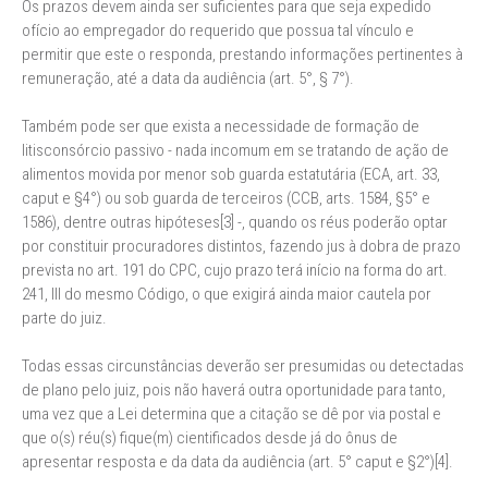
Os prazos devem ainda ser suficientes para que seja expedido
ofício ao empregador do requerido que possua tal vínculo e
permitir que este o responda, prestando informações pertinentes à
remuneração, até a data da audiência (art. 5°, § 7°).
Também pode ser que exista a necessidade de formação de
litisconsórcio passivo - nada incomum em se tratando de ação de
alimentos movida por menor sob guarda estatutária (ECA, art. 33,
caput e §4°) ou sob guarda de terceiros (CCB, arts. 1584, §5° e
1586), dentre outras hipóteses[3] -, quando os réus poderão optar
por constituir procuradores distintos, fazendo jus à dobra de prazo
prevista no art. 191 do CPC, cujo prazo terá início na forma do art.
241, III do mesmo Código, o que exigirá ainda maior cautela por
parte do juiz.
Todas essas circunstâncias deverão ser presumidas ou detectadas
de plano pelo juiz, pois não haverá outra oportunidade para tanto,
uma vez que a Lei determina que a citação se dê por via postal e
que o(s) réu(s) fique(m) cientificados desde já do ônus de
apresentar resposta e da data da audiência (art. 5° caput e §2°)[4].