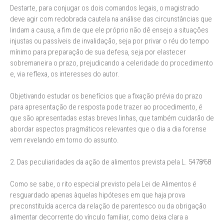
Destarte, para conjugar os dois comandos legais, o magistrado
deve agir com redobrada cautela na análise das circunstâncias que
lindam a causa, a fim de que ele próprio não dê ensejo a situações
injustas ou passíveis de invalidação, seja por privar o réu do tempo
mínimo para preparação de sua defesa, seja por elastecer
sobremaneira o prazo, prejudicando a celeridade do procedimento
e, via reflexa, os interesses do autor.
Objetivando estudar os benefícios que a fixação prévia do prazo
para apresentação de resposta pode trazer ao procedimento, é
que são apresentadas estas breves linhas, que também cuidarão de
abordar aspectos pragmáticos relevantes que o dia a dia forense
vem revelando em torno do assunto.
2. Das peculiaridades da ação de alimentos prevista pela L. 5478∕68
Como se sabe, o rito especial previsto pela Lei de Alimentos é
resguardado apenas àquelas hipóteses em que haja prova
preconstituída acerca da relação de parentesco ou da obrigação
alimentar decorrente do vínculo familiar, como deixa clara a