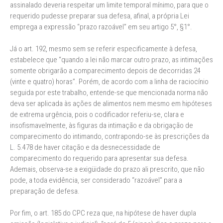
assinalado deveria respeitar um limite temporal mínimo, para que o
requerido pudesse preparar sua defesa, afinal, a própria Lei
emprega a expressão “prazo razoável” em seu artigo 5°, §1°.
Já o art. 192, mesmo sem se referir especificamente à defesa,
estabelece que “quando a lei não marcar outro prazo, as intimações
somente obrigarão a comparecimento depois de decorridas 24
(vinte e quatro) horas”. Porém, de acordo com a linha de raciocínio
seguida por este trabalho, entende-se que mencionada norma não
deva ser aplicada às ações de alimentos nem mesmo em hipóteses
de extrema urgência, pois o codificador referiu-se, clara e
insofismavelmente, às figuras da intimação e da obrigação de
comparecimento do intimando, contrapondo-se às prescrições da
L. 5.478 de haver citação e da desnecessidade de
comparecimento do requerido para apresentar sua defesa.
Ademais, observa-se a exigüidade do prazo ali prescrito, que não
pode, a toda evidência, ser considerado “razoável” para a
preparação de defesa.
Por fim, o art. 185 do CPC reza que, na hipótese de haver dupla