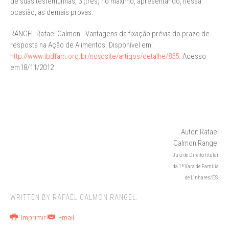
de suas testemunhas, 3 (três) no máximo, apresentando, nessa
ocasião, as demais provas.
RANGEL Rafael Calmon . Vantagens da fixação prévia do prazo de
resposta na Ação de Alimentos. Disponível em:
http://www.ibdfam.org.br/novosite/artigos/detalhe/855.
Acesso
em18/11/2012
Autor: Rafael
Calmon Rangel
Juiz de Direito titular
da 1ª Vara de Família
de Linhares/ES
.
WRITTEN BY RAFAEL CALMON RANGEL.
Imprimir
Email