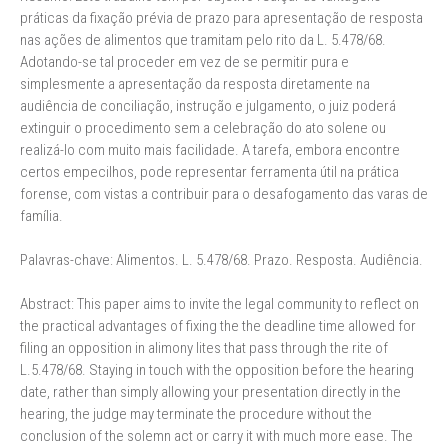
práticas da fixação prévia de prazo para apresentação de resposta
nas ações de alimentos que tramitam pelo rito da L. 5.478/68.
Adotando-se tal proceder em vez de se permitir pura e
simplesmente a apresentação da resposta diretamente na
audiência de conciliação, instrução e julgamento, o juiz poderá
extinguir o procedimento sem a celebração do ato solene ou
realizá-lo com muito mais facilidade. A tarefa, embora encontre
certos empecilhos, pode representar ferramenta útil na prática
forense, com vistas a contribuir para o desafogamento das varas de
família.
Palavras-chave: Alimentos. L. 5.478/68. Prazo. Resposta. Audiência.
Abstract: This paper aims to invite the legal community to reflect on
the practical advantages of fixing the the deadline time allowed for
filing an opposition in alimony lites that pass through the rite of
L.5.478/68. Staying in touch with the opposition before the hearing
date, rather than simply allowing your presentation directly in the
hearing, the judge may terminate the procedure without the
conclusion of the solemn act or carry it with much more ease. The