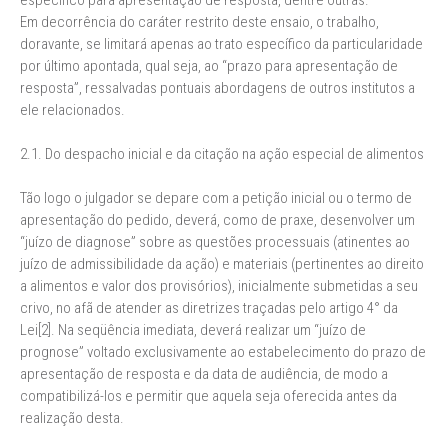
específico para apresentação de resposta, dentre outras.
Em decorrência do caráter restrito deste ensaio, o trabalho,
doravante, se limitará apenas ao trato específico da particularidade
por último apontada, qual seja, ao “prazo para apresentação de
resposta”, ressalvadas pontuais abordagens de outros institutos a
ele relacionados.
2.1. Do despacho inicial e da citação na ação especial de alimentos
Tão logo o julgador se depare com a petição inicial ou o termo de
apresentação do pedido, deverá, como de praxe, desenvolver um
“juízo de diagnose” sobre as questões processuais (atinentes ao
juízo de admissibilidade da ação) e materiais (pertinentes ao direito
a alimentos e valor dos provisórios), inicialmente submetidas a seu
crivo, no afã de atender as diretrizes traçadas pelo artigo 4° da
Lei[2]. Na seqüência imediata, deverá realizar um “juízo de
prognose” voltado exclusivamente ao estabelecimento do prazo de
apresentação de resposta e da data de audiência, de modo a
compatibilizá-los e permitir que aquela seja oferecida antes da
realização desta.