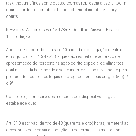
task, though it finds some obstacles, may represent a useful tool in
court, in order to contribute to the bottlenecking of the family
courts..
Keywords: Alimony. Law n° 5.478/68. Deadline. Answer. Hearing.
1. Introdução.
Apesar de decorridos mais de 40 anos da promulgação e entrada
em vigor da Lei n.º 5.478∕68, a questão respeitante ao prazo de
apresentação de resposta na ação de rito especial de alimentos
continua, ainda hoje, sendo alvo de incertezas, possivelmente pela
prolixidade dos termos legais empregados em seus artigos 5º, § 1º
e 9°.
Com efeito, o primeiro dos mencionados dispositivos legais
estabelece que:
Art. 5º O escrivão, dentro de 48 (quarenta e oito) horas, remeterá ao
devedor a segunda via da petição ou do termo, juntamente com a