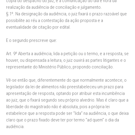
cópia do despacho do juiz, e a comunicação do dia e hora da
realização da audiência de conciliação e julgamento.
§ 1º. Na designação da audiência, o juiz fixará o prazo razoável que
possibilite ao réu a contestação da ação proposta e a
eventualidade de citação por edital.
E o segundo prescreve que:
Art. 9º Aberta a audiência, lida a petição ou o termo, e a resposta, se
houver, ou dispensada a leitura, o juiz ouvirá as partes litigantes e o
representante do Ministério Público, propondo conciliação.
Vê-se então que, diferentemente do que normalmente acontece, o
legislador da lei de alimentos não preestabeleceu um prazo para
apresentação de resposta, optando por atribuir esta incumbência
ao juiz, que o fixará segundo seu próprio alvedrio. Mas é claro que a
liberdade do magistrado não é absoluta, pois a própria lei
estabelece que a resposta pode ser “lida” na audiência, o que deixa
claro que o prazo fixado deve ter por termo “ad quem” o dia da
audiência.