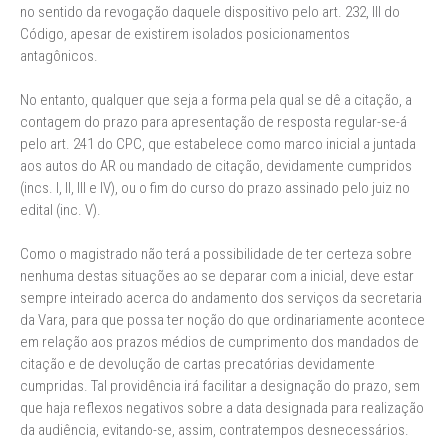
no sentido da revogação daquele dispositivo pelo art. 232, III do
Código, apesar de existirem isolados posicionamentos
antagônicos.
No entanto, qualquer que seja a forma pela qual se dê a citação, a
contagem do prazo para apresentação de resposta regular-se-á
pelo art. 241 do CPC, que estabelece como marco inicial a juntada
aos autos do AR ou mandado de citação, devidamente cumpridos
(incs. I, II, III e IV), ou o fim do curso do prazo assinado pelo juiz no
edital (inc. V).
Como o magistrado não terá a possibilidade de ter certeza sobre
nenhuma destas situações ao se deparar com a inicial, deve estar
sempre inteirado acerca do andamento dos serviços da secretaria
da Vara, para que possa ter noção do que ordinariamente acontece
em relação aos prazos médios de cumprimento dos mandados de
citação e de devolução de cartas precatórias devidamente
cumpridas. Tal providência irá facilitar a designação do prazo, sem
que haja reflexos negativos sobre a data designada para realização
da audiência, evitando-se, assim, contratempos desnecessários.