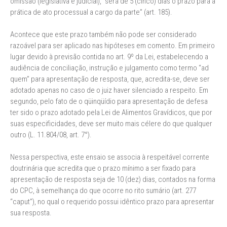
omissão (legislativa e judicial), “será de 5 (cinco) dias o prazo para a
prática de ato processual a cargo da parte” (art. 185).
Acontece que este prazo também não pode ser considerado
razoável para ser aplicado nas hipóteses em comento. Em primeiro
lugar devido à previsão contida no art. 9º da Lei, estabelecendo a
audiência de conciliação, instrução e julgamento como termo “ad
quem” para apresentação de resposta, que, acredita-se, deve ser
adotado apenas no caso de o juiz haver silenciado a respeito. Em
segundo, pelo fato de o qüinqüídio para apresentação de defesa
ter sido o prazo adotado pela Lei de Alimentos Gravídicos, que por
suas especificidades, deve ser muito mais célere do que qualquer
outro (L. 11.804/08, art. 7°).
Nessa perspectiva, este ensaio se associa à respeitável corrente
doutrinária que acredita que o prazo mínimo a ser fixado para
apresentação de resposta seja de 10 (dez) dias, contados na forma
do CPC, à semelhança do que ocorre no rito sumário (art. 277
“caput”), no qual o requerido possui idêntico prazo para apresentar
sua resposta.