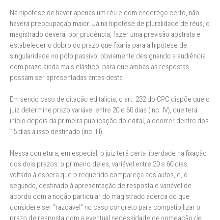
Na hipótese de haver apenas um réu e com endereço certo, não
haverá preocupação maior. Já na hipótese de pluralidade de réus, o
magistrado deverá, por prudência, fazer uma previsão abstrata e
estabelecer o dobro do prazo que fixaria para a hipótese de
singularidade no pólo passivo, obviamente designando a audiência
com prazo ainda mais elástico, para que ambas as respostas
possam ser apresentadas antes desta.
Em sendo caso de citação editalícia, o art. 232 do CPC dispõe que o
juiz determine prazo variável entre 20 e 60 dias (inc. IV), que terá
início depois da primeira publicação do edital, a ocorrer dentro dos
15 dias a isso destinado (inc. III).
Nessa conjetura, em especial, o juiz terá certa liberdade na fixação
dos dois prazos: o primeiro deles, variável entre 20 e 60 dias,
voltado à espera que o requerido compareça aos autos, e, o
segundo, destinado à apresentação de resposta e variável de
acordo com a noção particular do magistrado acerca do que
considere ser “razoável” no caso concreto para compatibilizar o
prazo de resposta com a eventual necessidade de nomeação de