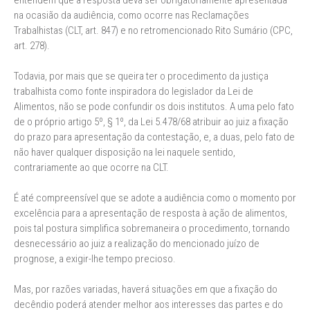
entendem que a resposta deva ser obrigatoriamente apresentada
na ocasião da audiência, como ocorre nas Reclamações
Trabalhistas (CLT, art. 847) e no retromencionado Rito Sumário (CPC,
art. 278).
Todavia, por mais que se queira ter o procedimento da justiça
trabalhista como fonte inspiradora do legislador da Lei de
Alimentos, não se pode confundir os dois institutos. A uma pelo fato
de o próprio artigo 5º, § 1º, da Lei 5.478/68 atribuir ao juiz a fixação
do prazo para apresentação da contestação, e, a duas, pelo fato de
não haver qualquer disposição na lei naquele sentido,
contrariamente ao que ocorre na CLT.
É até compreensível que se adote a audiência como o momento por
excelência para a apresentação de resposta à ação de alimentos,
pois tal postura simplifica sobremaneira o procedimento, tornando
desnecessário ao juiz a realização do mencionado juízo de
prognose, a exigir-lhe tempo precioso.
Mas, por razões variadas, haverá situações em que a fixação do
decêndio poderá atender melhor aos interesses das partes e do