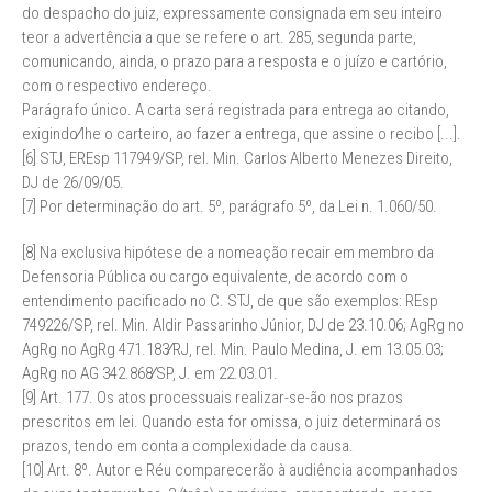
do despacho do juiz, expressamente consignada em seu inteiro
teor a advertência a que se refere o art. 285, segunda parte,
comunicando, ainda, o prazo para a resposta e o juízo e cartório,
com o respectivo endereço.
Parágrafo único. A carta será registrada para entrega ao citando,
exigindo∕lhe o carteiro, ao fazer a entrega, que assine o recibo [...].
[6] STJ, EREsp 117949/SP, rel. Min. Carlos Alberto Menezes Direito,
DJ de 26/09/05.
[7] Por determinação do art. 5º, parágrafo 5º, da Lei n. 1.060/50.
[8] Na exclusiva hipótese de a nomeação recair em membro da
Defensoria Pública ou cargo equivalente, de acordo com o
entendimento pacificado no C. STJ, de que são exemplos: REsp
749226/SP, rel. Min. Aldir Passarinho Júnior, DJ de 23.10.06; AgRg no
AgRg no AgRg 471.183∕RJ, rel. Min. Paulo Medina, J. em 13.05.03;
AgRg no AG 342.868∕SP, J. em 22.03.01.
[9] Art. 177. Os atos processuais realizar-se-ão nos prazos
prescritos em lei. Quando esta for omissa, o juiz determinará os
prazos, tendo em conta a complexidade da causa.
[10] Art. 8º. Autor e Réu comparecerão à audiência acompanhados