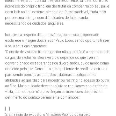
Infelizmente, a conduta da mãe, ora recorrente, vai de encontro ao
interesse do próprio filho, em desfrutar da companhia do seu pai, e
contribuir no seu desenvolvimento de forma saudável, ainda mais
por ser uma criança com dificuldades de falar e andar,
necessitando de cuidados singulares.
Inclusive, a respeito da controvérsia, com muita propriedade
esclarece o insigne doutrinador Paulo Lôbo, sendo oportuno trazer
à baila seus ensinamentos:
‘O direito de visita ao filho do genitor não guardião é a contrapartida
da guarda exclusiva. Seu exercício depende do que tiverem
convencionado os separandos ou divorciandos, ou do modo como
decidido pelo juiz. Constitui a principal fonte de conflitos entre os
pais, sendo comuns as condutas inibitórias ou dificuldades
atribuídas ao guardião para impedir ou restringir o acesso do outro
ao filho. Muito cuidado deve ter o juiz ao regulamentar o direito de
visita, de modo que não prevaleçam os interesses dos pais em
detrimento do contato permanente com ambos.’
[...]
3. Em razão do exposto, o Ministério Público opina pelo