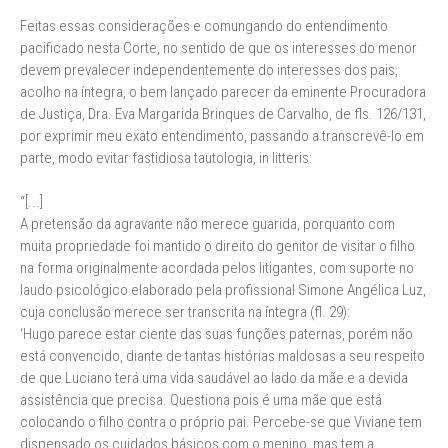
Feitas essas considerações e comungando do entendimento
pacificado nesta Corte, no sentido de que os interesses do menor
devem prevalecer independentemente do interesses dos pais,
acolho na íntegra, o bem lançado parecer da eminente Procuradora
de Justiça, Dra. Eva Margarida Brinques de Carvalho, de fls. 126/131,
por exprimir meu exato entendimento, passando a transcrevê-lo em
parte, modo evitar fastidiosa tautologia, in litteris:
“[...]
A pretensão da agravante não merece guarida, porquanto com
muita propriedade foi mantido o direito do genitor de visitar o filho
na forma originalmente acordada pelos litigantes, com suporte no
laudo psicológico elaborado pela profissional Simone Angélica Luz,
cuja conclusão merece ser transcrita na íntegra (fl. 29):
‘Hugo parece estar ciente das suas funções paternas, porém não
está convencido, diante de tantas histórias maldosas a seu respeito
de que Luciano terá uma vida saudável ao lado da mãe e a devida
assistência que precisa. Questiona pois é uma mãe que está
colocando o filho contra o próprio pai. Percebe-se que Viviane tem
dispensado os cuidados básicos com o menino, mas tem a