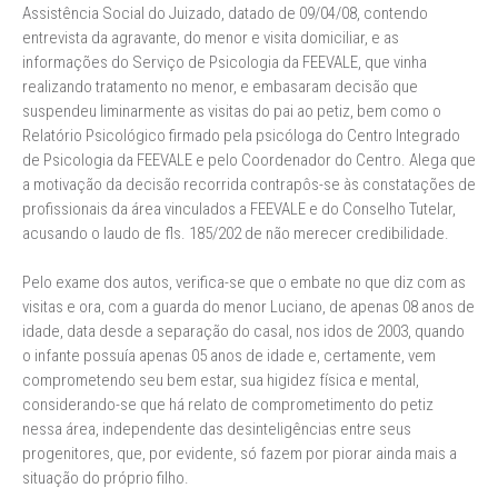
Assistência Social do Juizado, datado de 09/04/08, contendo
entrevista da agravante, do menor e visita domiciliar, e as
informações do Serviço de Psicologia da FEEVALE, que vinha
realizando tratamento no menor, e embasaram decisão que
suspendeu liminarmente as visitas do pai ao petiz, bem como o
Relatório Psicológico firmado pela psicóloga do Centro Integrado
de Psicologia da FEEVALE e pelo Coordenador do Centro. Alega que
a motivação da decisão recorrida contrapôs-se às constatações de
profissionais da área vinculados a FEEVALE e do Conselho Tutelar,
acusando o laudo de fls. 185/202 de não merecer credibilidade.
Pelo exame dos autos, verifica-se que o embate no que diz com as
visitas e ora, com a guarda do menor Luciano, de apenas 08 anos de
idade, data desde a separação do casal, nos idos de 2003, quando
o infante possuía apenas 05 anos de idade e, certamente, vem
comprometendo seu bem estar, sua higidez física e mental,
considerando-se que há relato de comprometimento do petiz
nessa área, independente das desinteligências entre seus
progenitores, que, por evidente, só fazem por piorar ainda mais a
situação do próprio filho.