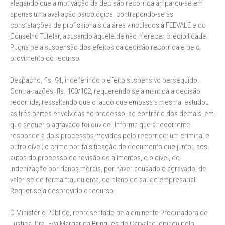
alegando que a motivação da decisão recorrida amparou-se em
apenas uma avaliação psicológica, contrapondo-se às
constatações de profissionais da área vinculados à FEEVALE e do
Conselho Tutelar, acusando àquele de não merecer credibilidade.
Pugna pela suspensão dos efeitos da decisão recorrida e pelo
provimento do recurso.
Despacho, fls. 94, indeferindo o efeito suspensivo perseguido.
Contra-razões, fls. 100/102, requerendo seja mantida a decisão
recorrida, ressaltando que o laudo que embasa a mesma, estudou
as três partes envolvidas no processo, ao contrário dos demais, em
que sequer o agravado foi ouvido. Informa que a recorrente
responde a dois processos movidos pelo recorrido: um criminal e
outro cível; o crime por falsificação de documento que juntou aos
autos do processo de revisão de alimentos, e o cível, de
indenização por danos morais, por haver acusado o agravado, de
valer-se de forma fraudulenta, de plano de saúde empresarial.
Requer seja desprovido o recurso.
O Ministério Público, representado pela eminente Procuradora de
Justiça, Dra. Eva Margarida Brinques de Carvalho, opinou pelo