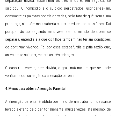
separação havida, assassinou os três filhos e, em seguida, se
suicidou. O homicídio e o suicídio perpetrados justificar-se-iam,
consoante as palavras por ela deixadas, pelo fato de quê, sem a sua
presença, ninguém mais saberia cuidar e educar os seus filhos. Daí
porque não conseguindo mais viver sem o marido de quem se
separara, entendia ela que os filhos também não teriam condições
de continuar vivendo. Foi por essa estapafúrdia e pífia razão que,
antes de se suicidar, matara as três crianças.
O caso representa, sem dúvida, o grau máximo em que se pode
verificar a consumação da alienação parental.
4. Meios para obter a Alienação Parental
A alienação parental é obtida por meio de um trabalho incessante
levado a efeito pelo genitor alienante, muitas vezes, até mesmo, de