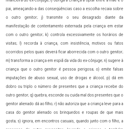
financeira do ex-cônjuge; i) obriga a criança a optar entre a mãe e o
pai, ameaçando-a das conseqüências caso a escolha recaia sobre
o outro genitor; j) transmite o seu desagrado diante da
manifestação de contentamento externada pela criança em estar
com o outro genitor; k) controla excessivamente os horários de
visitas; l) recorda à criança, com insistência, motivos ou fatos
ocorridos pelos quais deverá ficar aborrecida com o outro genitor;
m) transforma a criança em espiã da vida do ex-cônjuge; n) sugere à
criança que o outro genitor é pessoa perigosa; o) emite falsas
imputações de abuso sexual, uso de drogas e álcool; p) dá em
dobro ou triplo o número de presentes que a criança recebe do
outro genitor; q) quebra, esconde ou cuida mal dos presentes que o
genitor alienado dá ao filho; r) não autoriza que a criança leve para a
casa do genitor alienado os brinquedos e roupas de que mais
gosta; s) ignora, em encontros casuais, quando junto com o filho, a