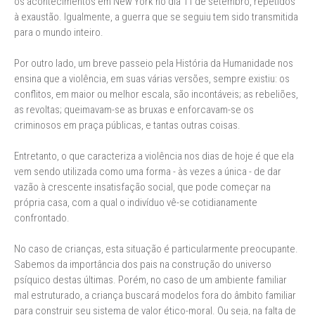
os acontecimentos em New York no dia 11 de setembro, repetidos
à exaustão. Igualmente, a guerra que se seguiu tem sido transmitida
para o mundo inteiro.
Por outro lado, um breve passeio pela História da Humanidade nos
ensina que a violência, em suas várias versões, sempre existiu: os
conflitos, em maior ou melhor escala, são incontáveis; as rebeliões,
as revoltas; queimavam-se as bruxas e enforcavam-se os
criminosos em praça públicas, e tantas outras coisas.
Entretanto, o que caracteriza a violência nos dias de hoje é que ela
vem sendo utilizada como uma forma - às vezes a única - de dar
vazão à crescente insatisfação social, que pode começar na
própria casa, com a qual o indivíduo vê-se cotidianamente
confrontado.
No caso de crianças, esta situação é particularmente preocupante.
Sabemos da importância dos pais na construção do universo
psíquico destas últimas. Porém, no caso de um ambiente familiar
mal estruturado, a criança buscará modelos fora do âmbito familiar
para construir seu sistema de valor ético-moral. Ou seja, na falta de