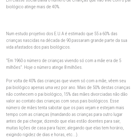
Em classe social baixa o número de crianças que não vive com o pai
biológico atinge mais de 40%.
Num estudo projetivo dos E.U.A é estimado que 55 a 60% das
crianças nascidas na década de 90 passaram grande parte da sua
vida afastados dos pais biológicos.
“Em 1960 o número de crianças vivendo só com a mãe era de 5
milhões”. Hoje o número atinge 8 milhões.
Por volta de 40% das crianças que vivem só com a mãe, vêem seu
pai biológico apenas uma vez por ano. Mais de 50% destas crianças
não conhecem o pai biológico, 15% das mães divorciadas não dão
valor ao contato das crianças com seus pais biológicos. Esse
número de mães tenta sabotar que os pais vejam e estejam mais
tempo com as crianças (mandando as crianças para outro lugar
antes de pai chegar, dizendo que elas estão doentes para sair,
muitas lições de casa para fazer, alegando que elas tem horário,
exigindo rigidez de dias e horas, etc...).