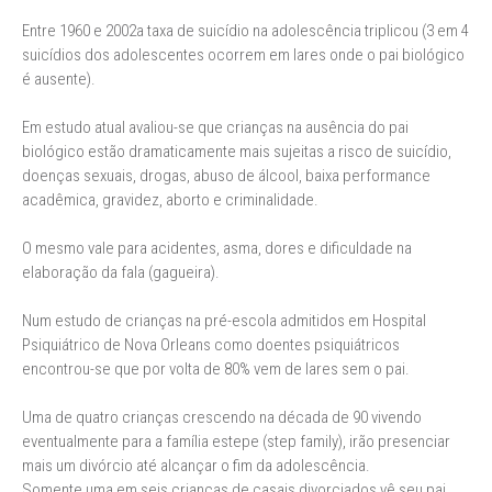
Entre 1960 e 2002a taxa de suicídio na adolescência triplicou (3 em 4
suicídios dos adolescentes ocorrem em lares onde o pai biológico
é ausente).
Em estudo atual avaliou-se que crianças na ausência do pai
biológico estão dramaticamente mais sujeitas a risco de suicídio,
doenças sexuais, drogas, abuso de álcool, baixa performance
acadêmica, gravidez, aborto e criminalidade.
O mesmo vale para acidentes, asma, dores e dificuldade na
elaboração da fala (gagueira).
Num estudo de crianças na pré-escola admitidos em Hospital
Psiquiátrico de Nova Orleans como doentes psiquiátricos
encontrou-se que por volta de 80% vem de lares sem o pai.
Uma de quatro crianças crescendo na década de 90 vivendo
eventualmente para a família estepe (step family), irão presenciar
mais um divórcio até alcançar o fim da adolescência.
Somente uma em seis crianças de casais divorciados vê seu pai