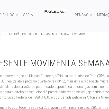
S FILHOS
SAP
PENSÃO
MEDIA
AS
MUTIRÃO PAI PRESENTE MOVIMENTA SEMANA DA CRIANÇA
RESENTE MOVIMENTA SEMANA
m comemoração ao Dia das Crianças, o Tribunal de Justiça do Pará (TJPA), a
CJC), realiza até a próxima quarta-feira (10/10), mais uma atividade de mutir
stimular a declaração de paternidade espontânea de crianças sem o nome 
ssegura o direito constitucional à paternidade responsável. , garantido a 
onstituição Federal de 1988. A CJC é coordenada pela juíza Antonieta Miléo
 mutirão acontece na sede da CJC, avenida Almirante Barroso, 2380, em fre