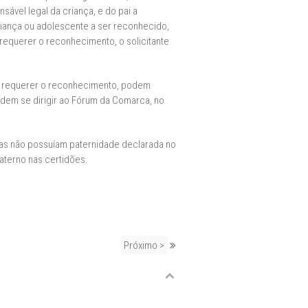
ável legal da criança, e do pai a
riança ou adolescente a ser reconhecido,
 requerer o reconhecimento, o solicitante
em requerer o reconhecimento, podem
podem se dirigir ao Fórum da Comarca, no
eiras não possuíam paternidade declarada no
terno nas certidões.
Próximo >