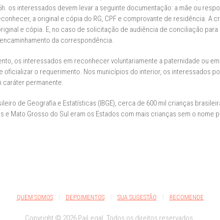
6h. os interessados devem levar a seguinte documentação: a mãe ou respons
econhecer, a original e cópia do RG, CPF e comprovante de residência. A c
iginal e cópia. E, no caso de solicitação de audiência de conciliação para
a encaminhamento da correspondência.
imento, os interessados em reconhecer voluntariamente a paternidade ou 
e oficializar o requerimento. Nos municípios do interior, os interessados 
m caráter permanente.
ileiro de Geografia e Estatísticas (IBGE), cerca de 600 mil crianças brasil
s e Mato Grosso do Sul eram os Estados com mais crianças sem o nome pa
QUEM SOMOS
DEPOIMENTOS
SUA SUGESTÃO
RECOMENDE
Copyright © 2026 PaiLegal. Todos os direitos reservados.