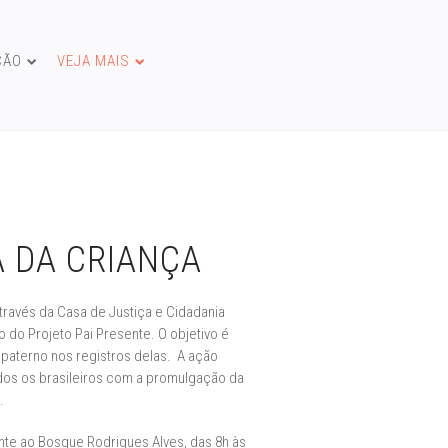
ÇÃO
VEJA MAIS
 DA CRIANÇA
través da Casa de Justiça e Cidadania
ão do Projeto Pai Presente. O objetivo é
paterno nos registros delas. A ação
todos os brasileiros com a promulgação da
.
nte ao Bosque Rodrigues Alves, das 8h às