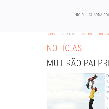
INÍCIO
GUARDA DO
INÍCIO
VEJA MAIS
SER PAI
NOTÍCI
NOTÍCIAS
MUTIRÃO PAI P
E
(
e
a
C
O