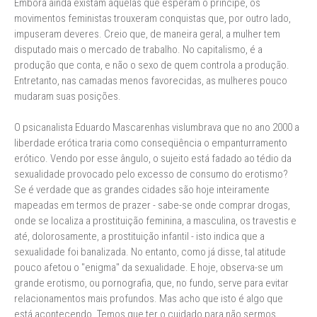
Embora ainda existam aquelas que esperam o príncipe, os
movimentos feministas trouxeram conquistas que, por outro lado,
impuseram deveres. Creio que, de maneira geral, a mulher tem
disputado mais o mercado de trabalho. No capitalismo, é a
produção que conta, e não o sexo de quem controla a produção.
Entretanto, nas camadas menos favorecidas, as mulheres pouco
mudaram suas posições.
O psicanalista Eduardo Mascarenhas vislumbrava que no ano 2000 a
liberdade erótica traria como conseqüência o empanturramento
erótico. Vendo por esse ângulo, o sujeito está fadado ao tédio da
sexualidade provocado pelo excesso de consumo do erotismo?
Se é verdade que as grandes cidades são hoje inteiramente
mapeadas em termos de prazer - sabe-se onde comprar drogas,
onde se localiza a prostituição feminina, a masculina, os travestis e
até, dolorosamente, a prostituição infantil - isto indica que a
sexualidade foi banalizada. No entanto, como já disse, tal atitude
pouco afetou o "enigma" da sexualidade. E hoje, observa-se um
grande erotismo, ou pornografia, que, no fundo, serve para evitar
relacionamentos mais profundos. Mas acho que isto é algo que
está acontecendo. Temos que ter o cuidado para não sermos