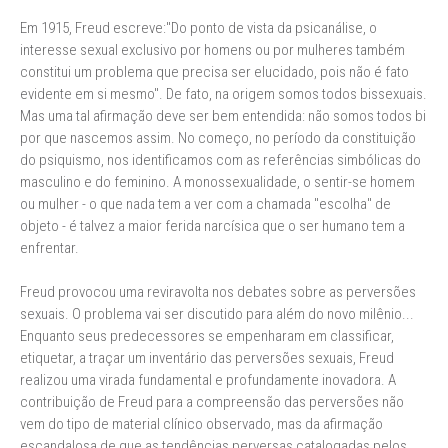
Em 1915, Freud escreve:"Do ponto de vista da psicanálise, o
interesse sexual exclusivo por homens ou por mulheres também
constitui um problema que precisa ser elucidado, pois não é fato
evidente em si mesmo". De fato, na origem somos todos bissexuais.
Mas uma tal afirmação deve ser bem entendida: não somos todos bi
por que nascemos assim. No começo, no período da constituição
do psiquismo, nos identificamos com as referências simbólicas do
masculino e do feminino. A monossexualidade, o sentir-se homem
ou mulher - o que nada tem a ver com a chamada "escolha" de
objeto - é talvez a maior ferida narcísica que o ser humano tem a
enfrentar.
Freud provocou uma reviravolta nos debates sobre as perversões
sexuais. O problema vai ser discutido para além do novo milênio...
Enquanto seus predecessores se empenharam em classificar,
etiquetar, a traçar um inventário das perversões sexuais, Freud
realizou uma virada fundamental e profundamente inovadora. A
contribuição de Freud para a compreensão das perversões não
vem do tipo de material clínico observado, mas da afirmação
escandalosa de que as tendências perversas catalogadas pelos