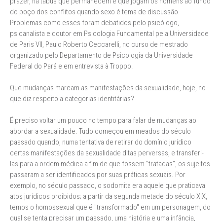
prazer, há tabus que permanecem e que jogam os homens ao fundo
do poço dos conflitos quando sexo é tema de discussão.
Problemas como esses foram debatidos pelo psicólogo,
psicanalista e doutor em Psicologia Fundamental pela Universidade
de Paris VII, Paulo Roberto Ceccarelli, no curso de mestrado
organizado pelo Departamento de Psicologia da Universidade
Federal do Pará e em entrevista à Troppo.
Que mudanças marcam as manifestações da sexualidade, hoje, no
que diz respeito a categorias identitárias?
É preciso voltar um pouco no tempo para falar de mudanças ao
abordar a sexualidade. Tudo começou em meados do século
passado quando, numa tentativa de retirar do domínio jurídico
certas manifestações da sexualidade ditas perversas, e transferi-
las para a ordem médica a fim de que fossem "tratadas", os sujeitos
passaram a ser identificados por suas práticas sexuais. Por
exemplo, no século passado, o sodomita era aquele que praticava
atos jurídicos proibidos; a partir da segunda metade do século XIX,
temos o homossexual que é "transformado" em um personagem, do
qual se tenta precisar um passado, uma história e uma infância,