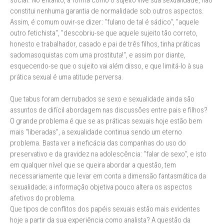
social. No entanto, a forma como o sujeito vive sua sexualidade, não
constitui nenhuma garantia de normalidade sob outros aspectos.
Assim, é comum ouvir-se dizer: "fulano de tal é sádico", "aquele
outro fetichista", "descobriu-se que aquele sujeito tão correto,
honesto e trabalhador, casado e pai de três filhos, tinha práticas
sadomasoquistas com uma prostituta!", e assim por diante,
esquecendo-se que o sujeito vai além disso, e que limitá-lo à sua
prática sexual é uma atitude perversa.
Que tabus foram derrubados se sexo e sexualidade ainda são
assuntos de difícil abordagem nas discussões entre pais e filhos?
O grande problema é que se as práticas sexuais hoje estão bem
mais "liberadas", a sexualidade continua sendo um eterno
problema. Basta ver a ineficácia das companhas do uso do
preservativo e da gravidez na adolescência: "falar de sexo", e isto
em qualquer nível que se queira abordar a questão, tem
necessariamente que levar em conta a dimensão fantasmática da
sexualidade; a informação objetiva pouco altera os aspectos
afetivos do problema.
Que tipos de conflitos dos papéis sexuais estão mais evidentes
hoje a partir da sua experiência como analista? A questão da