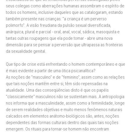
seus colegas como aberrações humanas assombram o espírito de
todos os homens, inclusive daqueles que as catalogaram, estando
também presente nas crianças: "a criança é um perverso
polimorfo". A visão freudiana da pulsão sexual diversificada,
anárquica, plural e parcial - oral, anal, vocal, sádica, masoquista e
tantas outras roupagens que ela pode tomar - abre uma nova
dimensão para se pensar a perversão que ultrapassa as fronteiras
da sexualidade genital.
Que tipo de crise está enfrentando o homem contemporâneo e que
é mais evidente a partir de uma ótica psicanalítica?
As noções de "masculino" e de "feminino", assim como as relações
que tais noções mantêm entre si, têm sido repensadas na
atualidade. Uma das conseqüências disto é que os papéis
"classicamente" masculinos não se sustentam mais. A antropologia
nos informa que a masculinidade, assim como a feminilidade, longe
de serem realidades objetivas e muito menos fenômenos naturais
calcados em elementos anátomo-biológicos são, antes, noções
dependentes das formas culturais dentro das quais tais noções
emergem. Os rituais para tornar-se homem não encontram