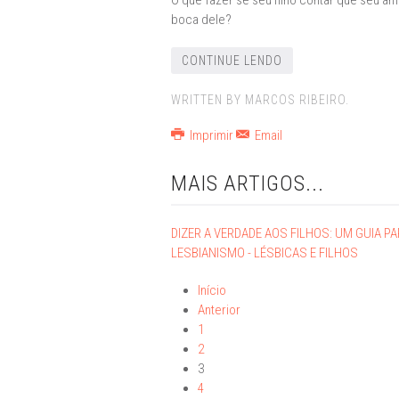
O que fazer se seu filho contar que seu am
boca dele?
CONTINUE LENDO
WRITTEN BY MARCOS RIBEIRO.
Imprimir
Email
MAIS ARTIGOS...
DIZER A VERDADE AOS FILHOS: UM GUIA PA
LESBIANISMO - LÉSBICAS E FILHOS
Início
Anterior
1
2
3
4