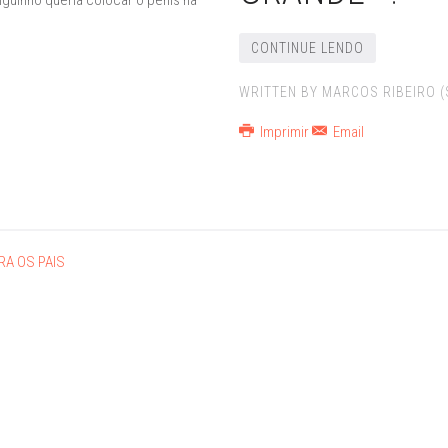
iguinho queria colocar o pênis na
CONTINUE LENDO
WRITTEN BY MARCOS RIBEIRO 
Imprimir
Email
RA OS PAIS