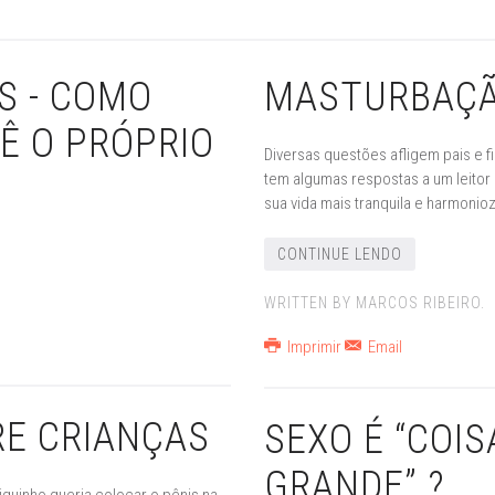
S - COMO
MASTURBAÇÃO
Ê O PRÓPRIO
Diversas questões afligem pais e f
tem algumas respostas a um leitor
sua vida mais tranquila e harmonio
CONTINUE LENDO
WRITTEN BY MARCOS RIBEIRO.
Imprimir
Email
RE CRIANÇAS
SEXO É “COI
GRANDE” ?