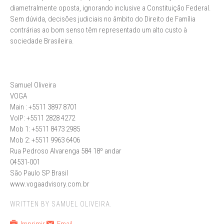
diametralmente oposta, ignorando inclusive a Constituição Federal.
Sem dúvida, decisões judiciais no âmbito do Direito de Família
contrárias ao bom senso têm representado um alto custo à
sociedade Brasileira.
Samuel Oliveira
VOGA
Main : +5511 3897 8701
VoIP: +5511 2828 4272
Mob 1: +5511 8473 2985
Mob 2: +5511 9963 6406
Rua Pedroso Alvarenga 584 18º andar
04531-001
São Paulo SP Brasil
www.vogaadvisory.com.br
WRITTEN BY SAMUEL OLIVEIRA.