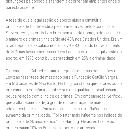
disfunções psicossociais tendem a ocorrer em ambientes onde o
pai está ausente.
A tese de que a legalização do aborto ajuda a diminuir a
criminalidade foi defendida pela primeira vez pelo economista
Steven Levitt, autor do livro Freaknomics. No começo dos anos 90,
o número de crimes tinha caído até 40% nos Estados Unidos. Era um
alívio depois da escalada nos anos 70 e 80, quando houve aumento
de 80% nas taxas americanas. Levitt constatou que a legalização do
aborto, em 1973, contribuiu para reduzir em 25% a criminalidade.
O economista Gabriel Hartung chegou às mesmas conclusões de
Levitt ao fazer tese de mestrado para a Fundação Getúlio Vargas.
Em 643 cidades de São Paulo, Hartung constatou que fatores como
crescimento econômico, pobreza e desigualdade social tinham
pouca relação com o índice de crimes. Em compensação, verificou
que a alta fecundidade, a grande concentração de mães
adolescentes e a ausência do pai tinham muita influência no
aumento da criminalidade. “Foi o fator mais influente nos índices de
criminalidade 20 anos depois”, diz Hartung. Ele acredita que os
crimes caiam 10% no Brasil se o aborto for aprovado.