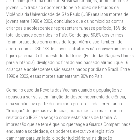
alarmante que toma conta do Brasil são crianças, adolescentes e
jovens. Um trabalho coordenado pelo Núcleo de Estudos da
Violência da Universidade de São Paulo (USP) analisou mortes de
jovens entre 1980 e 2002, concluindo que os homicídios contra
crianças e adolescentes representaram, nesse período, 16% do
total de casos ocorridos no País. Sendo que 59,8% dos crimes
foram praticados com armas de fogo. Além disso, também de
acordo com a USP 1/3 dos jovens infratores não conviveram com a
figura paterna. O último estudo do Unicef (Fundo das Nações Unidas
para a Infância), divulgado no final do ano passado afirmou que 16
crianças e adolescentes são assassinados por dia no Brasil. Entre
1990 e 2002, essas mortes aumentaram 80% no País.
Como no caso da Revolta das Vacinas quando a população se
recusou a ser salva em função do desconhecimento da ciência,
uma significativa parte do judiciário prefere ainda acreditar na
"tradição" do que nas evidências, como mostra o mais recente
relatório do IBGE na secção sobre estatísticas de família. A
impressão que se tem é que no que tange a Guarda Compartilhada
enquanto a sociedade, os poderes executivo e legislativo
caminham para um lado, o poder judiciário vai na direção