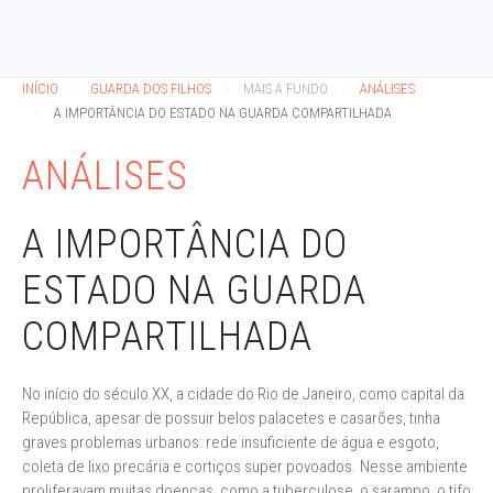
INÍCIO
GUARDA DOS FILHOS
MAIS A FUNDO
ANÁLISES
A IMPORTÂNCIA DO ESTADO NA GUARDA COMPARTILHADA
ANÁLISES
A IMPORTÂNCIA DO
ESTADO NA GUARDA
COMPARTILHADA
No início do século XX, a cidade do Rio de Janeiro, como capital da
República, apesar de possuir belos palacetes e casarões, tinha
graves problemas urbanos: rede insuficiente de água e esgoto,
coleta de lixo precária e cortiços super povoados. Nesse ambiente
proliferavam muitas doenças, como a tuberculose, o sarampo, o tifo