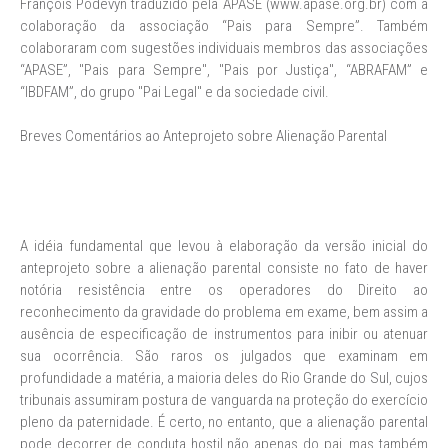
François Podevyn traduzido pela APASE (www.apase.org.br) com a
colaboração da associação “Pais para Sempre”. Também
colaboraram com sugestões individuais membros das associações
“APASE”, "Pais para Sempre", "Pais por Justiça", “ABRAFAM” e
“IBDFAM”, do grupo "Pai Legal" e da sociedade civil.
Breves Comentários ao Anteprojeto sobre Alienação Parental
A idéia fundamental que levou à elaboração da versão inicial do
anteprojeto sobre a alienação parental consiste no fato de haver
notória resistência entre os operadores do Direito ao
reconhecimento da gravidade do problema em exame, bem assim a
ausência de especificação de instrumentos para inibir ou atenuar
sua ocorrência. São raros os julgados que examinam em
profundidade a matéria, a maioria deles do Rio Grande do Sul, cujos
tribunais assumiram postura de vanguarda na proteção do exercício
pleno da paternidade. É certo, no entanto, que a alienação parental
pode decorrer de conduta hostil não apenas do pai, mas também