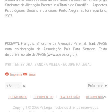
Síndrome da Alienação Parental e a Tirania do Guardião – Aspectos
Psicológicos, Sociais e Jurídicos. Porto Alegre: Editora Equilíbrio,
2007.
PODEVYN, François. Síndrome da Alienação Parental. Trad. APASE
com colaboração da Associação Pais Para Sempre. Texto
disponível no site da APASE (www.apase.org.br).
WRITTEN BY DRA. SANDRA VILELA - EQUIPE PAILEGAL.
Imprimir
Email
< Anterior
Próximo >
QUEM SOMOS
DEPOIMENTOS
SUA SUGESTÃO
RECOMENDE
Copyright © 2026 PaiLegal. Todos os direitos reservados.