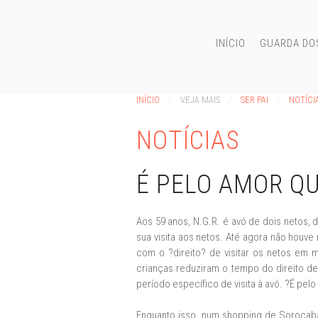
INÍCIO
GUARDA DO
INÍCIO
VEJA MAIS
SER PAI
NOTÍCI
NOTÍCIAS
É PELO AMOR QU
Aos 59 anos, N.G.R. é avó de dois netos, 
sua visita aos netos. Até agora não houve
com o ?direito? de visitar os netos em 
crianças reduziram o tempo do direito de 
período específico de visita à avó. ?É pelo 
Enquanto isso, num shopping de Sorocab