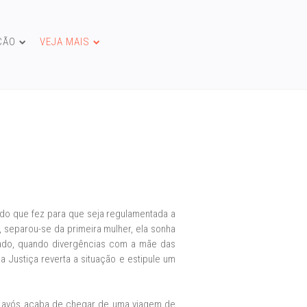
ÇÃO
VEJA MAIS
dido que fez para que seja regulamentada a
, separou-se da primeira mulher, ela sonha
ssado, quando divergências com a mãe das
a Justiça reverta a situação e estipule um
e avós acaba de chegar de uma viagem de