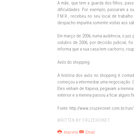
A mãe, que tem a guarda dos filhos, pas
dificuldades. Por exemplo, passaram a su
F.M.R., recebeu no seu local de trabalho 
despacho impunha somente visitas aos sá
Em março de 2006, numa audiência, o juiz 
outubro de 2006, por decisão judicial, fo
informa que a sua casa tem cachorro, roup
Avós do shopping
A história dos avós no shopping é cont
começou a intermediar uma negociação. C
Eles vinham de Itapeva, pegavam a menina
exterior e a menina passou a ficar alguns
Fonte: http://www.cruzeironet.com.br/run/
WRITTEN BY CRUZEIRONET.
Imprimir
Email