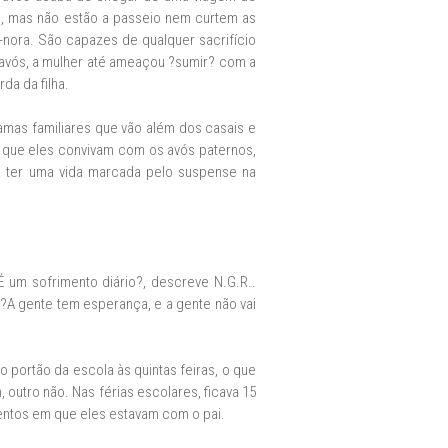
, mas não estão a passeio nem curtem as
x-nora. São capazes de qualquer sacrifício
 avós, a mulher até ameaçou ?sumir? com a
da da filha.
amas familiares que vão além dos casais e
r que eles convivam com os avós paternos,
 a ter uma vida marcada pelo suspense na
?É um sofrimento diário?, descreve N.G.R..
 ?A gente tem esperança, e a gente não vai
o portão da escola às quintas feiras, o que
outro não. Nas férias escolares, ficava 15
mentos em que eles estavam com o pai.