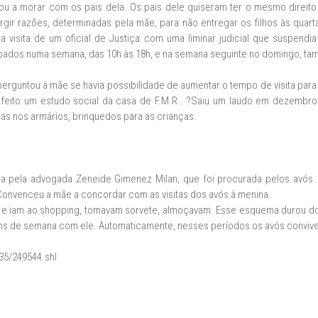
sou a morar com os pais dela. Os pais dele quiseram ter o mesmo direit
rgir razões, determinadas pela mãe, para não entregar os filhos às quart
a visita de um oficial de Justiça com uma liminar judicial que suspendi
bados numa semana, das 10h às 18h, e na semana seguinte no domingo, t
perguntou à mãe se havia possibilidade de aumentar o tempo de visita par
i feito um estudo social da casa de F.M.R.. ?Saiu um laudo em dezembro 
as nos armários, brinquedos para as crianças.
ada pela advogada Zeneide Gimenez Milan, que foi procurada pelos avós
onvenceu a mãe a concordar com as visitas dos avós à menina.
 e iam ao shopping, tomavam sorvete, almoçavam. Esse esquema durou doi
 fins de semana com ele. Automaticamente, nesses períodos os avós conviv
35/249544.shl