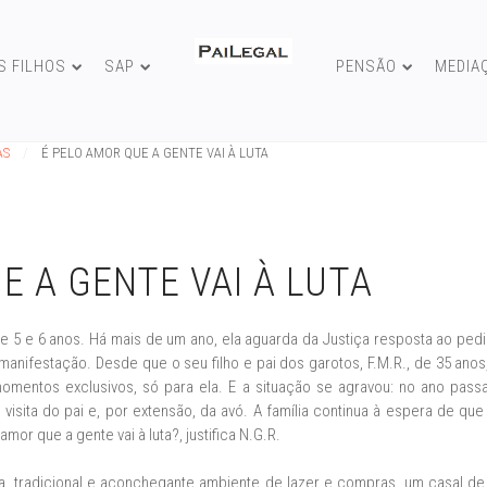
S FILHOS
SAP
PENSÃO
MEDIA
AS
É PELO AMOR QUE A GENTE VAI À LUTA
E A GENTE VAI À LUTA
de 5 e 6 anos. Há mais de um ano, ela aguarda da Justiça resposta ao pe
 manifestação. Desde que o seu filho e pai dos garotos, F.M.R., de 35 anos
momentos exclusivos, só para ela. E a situação se agravou: no ano pa
visita do pai e, por extensão, da avó. A família continua à espera de que 
amor que a gente vai à luta?, justifica N.G.R.
a, tradicional e aconchegante ambiente de lazer e compras, um casal d