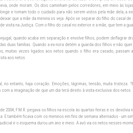
peva, onde moram. Os dois caminham pelos corredores, em meio às lojas
e longe e tomam todo o cuidado para não serem vistos pela mãe dela, a e
eixar que a mãe da menina os veja. Após se separar do filho do casal de
visita na Justiça. Com o filho do casal no exterior e a mãe, que tem a guar
njugal, quando acaba em separação e envolve filhos, podem deflagrar dr
as duas famílias. Quando a ex-nora detém a guarda dos filhos e não que
os, muitas vezes ligados aos netos quando o filho era casado, passam
sita aos netos.
, no entanto, haja coração. Emoções, lágrimas, tensão, muita tristeza. 
com a imaginação de que um dia terá direito à visita exclusiva dos netos.
2004, F.M.R. pegava os filhos na escola às quartas-feiras e os devolvia n
a. E também ficava com os meninos em fins de semana alternados - um sim, 
 judicial e o esquema durou um ano e meio. A avó via os netos nesses mo