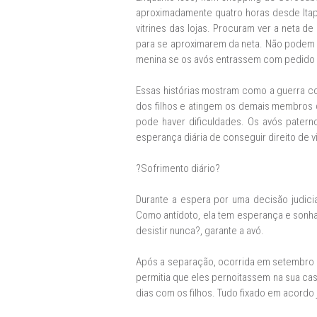
aproximadamente quatro horas desde Ita
vitrines das lojas. Procuram ver a neta d
para se aproximarem da neta. Não podem d
menina se os avós entrassem com pedido de 
Essas histórias mostram como a guerra co
dos filhos e atingem os demais membros d
pode haver dificuldades. Os avós patern
esperança diária de conseguir direito de vi
?Sofrimento diário?
Durante a espera por uma decisão judicial
Como antídoto, ela tem esperança e sonha 
desistir nunca?, garante a avó.
Após a separação, ocorrida em setembro de 
permitia que eles pernoitassem na sua cas
dias com os filhos. Tudo fixado em acordo