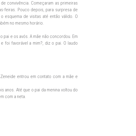
o de convivência. Começaram as primeiras
as-feiras. Pouco depois, para surpresa de
a o esquema de visitas até então válido. O
ambém no mesmo horário.
a o pai e os avós. A mãe não concordou. Em
e foi favorável a mim?, diz o pai. O laudo
. Zeneide entrou em contato com a mãe e
s anos. Até que o pai da menina voltou do
em com a neta.