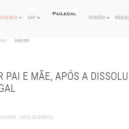
S FILHOS
SAP
PENSÃO
MEDIA
UNDO
ANÁLISES
R PAI E MÃE, APÓS A DISSOL
GAL
LVEIRA - JUÍZA DE DIREITO.