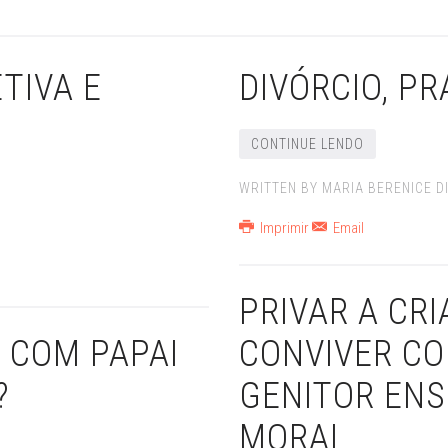
TIVA E
DIVÓRCIO, P
S
CONTINUE LENDO
WRITTEN BY MARIA BERENICE DI
Imprimir
Email
PRIVAR A CR
 COM PAPAI
CONVIVER C
?
GENITOR ENS
MORAL