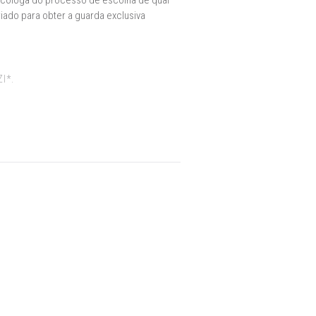
psicóloga do processo de escolha de qual
iado para obter a guarda exclusiva
I*.