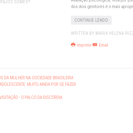
Avaliação psicológica, feita por 
APAJÓS GOMES*.
dos dois genitores é o mais apropr
CONTINUE LENDO
WRITTEN BY MARIA HELENA RIZZ
Imprimir
Email
US DA MULHER NA SOCIEDADE BRASILEIRA
ADOLESCENTE: MUITO AINDA POR SE FAZER
ISITAÇÃO - O PALCO DA DISCÓRDIA