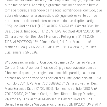
o regime de bens. Ademias, o gravame que incide sobre o bem o
torna particular, afastando-o da meação, admitindo-se, contudo, que
sobre ele concorra na sucessão o cônjuge sobrevivente com os
herdeiros dos descendentes, na esteira do que dispõe o artigo
1829, I do Código Civil” (TJRS, AI 70021504923, 8ª. Cãmara Cível, Rel.
Des. José S. Trindade, j. 11.12.07). TJRS, AP. Cível 70017200700, 19ª.
Câmara Cível, Rel. Des. José Francisco Pellegrini, j. 21.11.2006;
TJRS, AI 599079993, 15ª. Câmara Cível, Rel. Des. Manuel José
Martinez Luca, j. 2.06.99; TJSP, AP. Cível 186.304-2 Bauru, Rel. Des.
Luiz Tâmara, j. 26.05.92
8 “Sucessão. Inventário. Cônjuge. Regime da Comunhão Parcial.
Concorrência. A concorrência do cônjuge sobrevivente com os
filhos se dá quando, no regime da comunhão parcial, o autor da
herança houver deixado bens particulares. Inteligência do art. 1829,
Inc. I, do CCB” (TJRS, AI nº 70010889962, 7ª Câmara Cível, rel. Des.
Maria Berenice Dias j. 01/06/2005). No mesmo sentido: TJRS AI nº
70013227533, 7ª Câmara Cível, rel. Des. Ricardo Raupp Ruschel, j.
21/12/2005; TJRS, AI nº 70020919817, 7ª Cãmara Cível, rel. Des.
Sergio Fernando de Vasconcellos Chaves, j. 24/10/2007; TJMG, AI nº