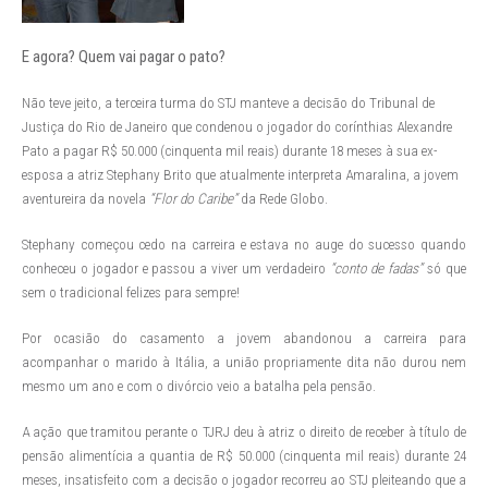
E agora? Quem vai pagar o pato?
Não teve jeito, a terceira turma do STJ manteve a decisão do Tribunal de
Justiça do Rio de Janeiro que condenou o jogador do corínthias Alexandre
Pato a pagar R$ 50.000 (cinquenta mil reais) durante 18 meses à sua ex-
esposa a atriz Stephany Brito que atualmente interpreta Amaralina, a jovem
aventureira da novela
“Flor do Caribe”
da Rede Globo.
Stephany começou cedo na carreira e estava no auge do sucesso quando
conheceu o jogador e passou a viver um verdadeiro
“conto de
fadas”
só que
sem o tradicional felizes para sempre!
Por ocasião do casamento a jovem abandonou a carreira para
acompanhar o marido à Itália, a união propriamente dita não durou nem
mesmo um ano e com o divórcio veio a batalha pela pensão.
A ação que tramitou perante o TJRJ deu à atriz o direito de receber à título de
pensão alimentícia a quantia de R$ 50.000 (cinquenta mil reais) durante 24
meses, insatisfeito com a decisão o jogador recorreu ao STJ pleiteando que a