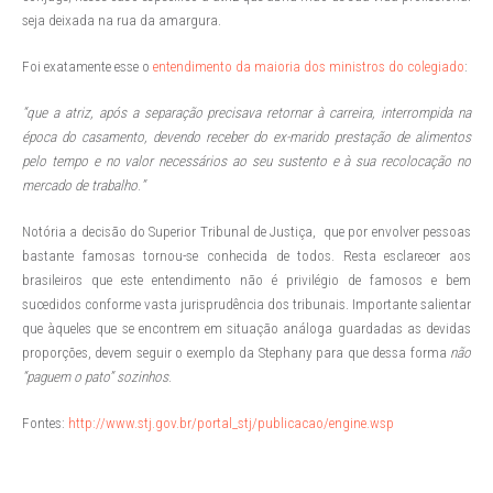
seja deixada na rua da amargura.
Foi exatamente esse o
entendimento da maioria dos ministros do colegiado
:
“que a atriz, após a separação precisava retornar à carreira, interrompida na
época do casamento, devendo receber do ex-marido prestação de alimentos
pelo tempo e no valor necessários ao seu sustento e à sua recolocação no
mercado de
trabalho
.
”
Notória a decisão do Superior Tribunal de Justiça,
que por envolver pessoas
bastante famosas tornou-se conhecida de todos. Resta esclarecer aos
brasileiros que este entendimento não é privilégio de famosos e bem
sucedidos conforme vasta jurisprudência dos tribunais. Importante salientar
que àqueles que se encontrem em situação análoga guardadas as devidas
proporções, devem seguir o exemplo da Stephany para que dessa forma
não
“paguem o pato” sozinhos
.
Fontes:
http://www.stj.gov.br/portal_stj/publicacao/engine.wsp