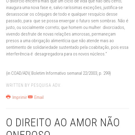
O divórcio encerra mais que um ciclo de vida que não deu certo;
inaugura uma nova fase e, salvo raríssimas exceções, justifica-se
desassociar os cônjuges de todo e qualquer resquício desse
passado, para que se possa enxergar o futuro sem sombras. Não é
justo, ou socialmente correto; que homem ou mulher divorciados,
vivendo desfrute de novas relações amorosas, permaneçam
presos a uma obrigação alimentícia que não atende mais ao
sentimento de solidariedade sustentado pela coabitação, pois essa
interferência é desagregadora para os novos núcleos."
(in COAD/ADV, Boletim Informativo semanal 22/2003, p. 299)
WRITTEN BY PESQUISA ADV.
Imprimir
Email
O DIREITO AO AMOR NÃO