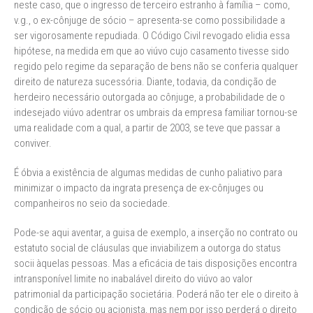
neste caso, que o ingresso de terceiro estranho à família – como,
v.g., o ex-cônjuge de sócio – apresenta-se como possibilidade a
ser vigorosamente repudiada. O Código Civil revogado elidia essa
hipótese, na medida em que ao viúvo cujo casamento tivesse sido
regido pelo regime da separação de bens não se conferia qualquer
direito de natureza sucessória. Diante, todavia, da condição de
herdeiro necessário outorgada ao cônjuge, a probabilidade de o
indesejado viúvo adentrar os umbrais da empresa familiar tornou-se
uma realidade com a qual, a partir de 2003, se teve que passar a
conviver.
É óbvia a existência de algumas medidas de cunho paliativo para
minimizar o impacto da ingrata presença de ex-cônjuges ou
companheiros no seio da sociedade.
Pode-se aqui aventar, a guisa de exemplo, a inserção no contrato ou
estatuto social de cláusulas que inviabilizem a outorga do status
socii àquelas pessoas. Mas a eficácia de tais disposições encontra
intransponível limite no inabalável direito do viúvo ao valor
patrimonial da participação societária. Poderá não ter ele o direito à
condição de sócio ou acionista, mas nem por isso perderá o direito