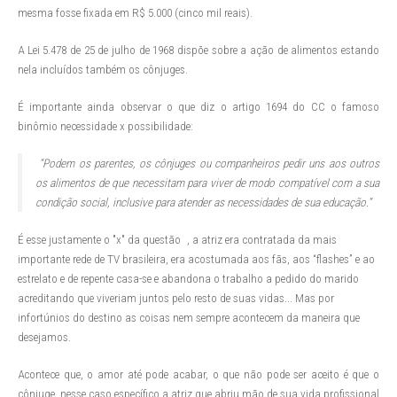
mesma fosse fixada em R$ 5.000 (cinco mil reais).
A Lei 5.478 de 25 de julho de 1968 dispõe sobre a ação de alimentos estando
nela incluídos também os cônjuges.
É importante ainda observar o que diz o artigo 1694 do CC o famoso
binômio necessidade x possibilidade:
“Podem os parentes, os cônjuges ou companheiros pedir uns aos outros
os alimentos de que necessitam para viver de modo compatível com a sua
condição social, inclusive para atender
as necessidades de sua educação.”
É esse justamente o "x" da questão
, a atriz era contratada da mais
importante rede de TV brasileira, era acostumada aos fãs, aos “flashes” e ao
estrelato e de repente casa-se e abandona o trabalho a pedido do marido
acreditando que viveriam juntos pelo resto de suas vidas... Mas por
infortúnios do destino as coisas nem sempre acontecem da maneira que
desejamos.
Acontece que, o amor até pode acabar, o que não pode ser aceito é que o
cônjuge, nesse caso específico a atriz que abriu mão de sua vida profissional