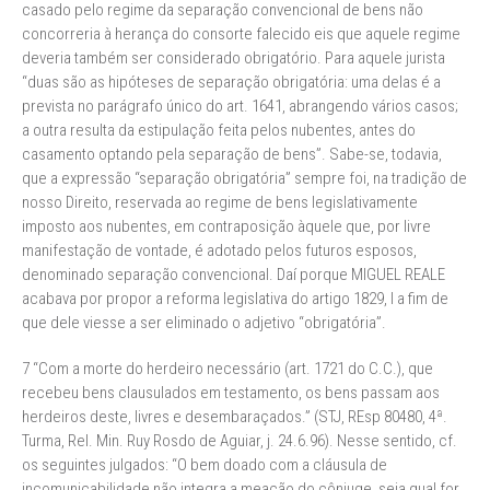
casado pelo regime da separação convencional de bens não
concorreria à herança do consorte falecido eis que aquele regime
deveria também ser considerado obrigatório. Para aquele jurista
“duas são as hipóteses de separação obrigatória: uma delas é a
prevista no parágrafo único do art. 1641, abrangendo vários casos;
a outra resulta da estipulação feita pelos nubentes, antes do
casamento optando pela separação de bens”. Sabe-se, todavia,
que a expressão “separação obrigatória” sempre foi, na tradição de
nosso Direito, reservada ao regime de bens legislativamente
imposto aos nubentes, em contraposição àquele que, por livre
manifestação de vontade, é adotado pelos futuros esposos,
denominado separação convencional. Daí porque MIGUEL REALE
acabava por propor a reforma legislativa do artigo 1829, I a fim de
que dele viesse a ser eliminado o adjetivo “obrigatória”.
7 “Com a morte do herdeiro necessário (art. 1721 do C.C.), que
recebeu bens clausulados em testamento, os bens passam aos
herdeiros deste, livres e desembaraçados.” (STJ, REsp 80480, 4ª.
Turma, Rel. Min. Ruy Rosdo de Aguiar, j. 24.6.96). Nesse sentido, cf.
os seguintes julgados: “O bem doado com a cláusula de
incomunicabilidade não integra a meação do cônjuge, seja qual for