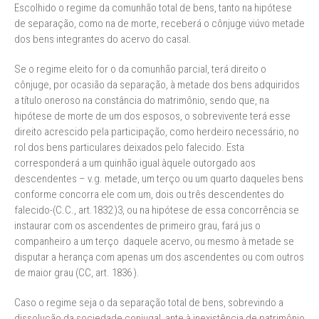
Escolhido o regime da comunhão total de bens, tanto na hipótese
de separação, como na de morte, receberá o cônjuge viúvo metade
dos bens integrantes do acervo do casal.
Se o regime eleito for o da comunhão parcial, terá direito o
cônjuge, por ocasião da separação, à metade dos bens adquiridos
a título oneroso na constância do matrimônio, sendo que, na
hipótese de morte de um dos esposos, o sobrevivente terá esse
direito acrescido pela participação, como herdeiro necessário, no
rol dos bens particulares deixados pelo falecido. Esta
corresponderá a um quinhão igual àquele outorgado aos
descendentes – v.g. metade, um terço ou um quarto daqueles bens
conforme concorra ele com um, dois ou três descendentes do
falecido-(C.C., art.1832 )3, ou na hipótese de essa concorrência se
instaurar com os ascendentes de primeiro grau, fará jus o
companheiro a um terço daquele acervo, ou mesmo à metade se
disputar a herança com apenas um dos ascendentes ou com outros
de maior grau (CC, art. 1836 ).
Caso o regime seja o da separação total de bens, sobrevindo a
dissolução da sociedade conjugal, ante à inexistência de patrimônio