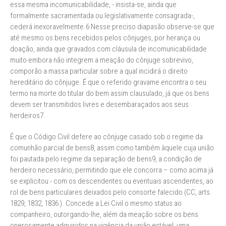
essa mesma incomunicabilidade, - insista-se, ainda que
formalmente sacramentada ou legislativamente consagrada-,
cederá inexoravelmente.6 Nesse preciso diapasão observe-se que
até mesmo os bens recebidos pelos cônjuges, por herança ou
doação, ainda que gravados com cláusula de incomunicabilidade
muito embora não integrem a meação do cônjuge sobrevivo,
comporão a massa particular sobre a qual incidirá o direito
hereditário do cônjuge. É que o referido gravame encontra o seu
termo na morte do titular do bem assim clausulado, já que os bens
devem ser transmitidos livres e desembaraçados aos seus
herdeiros7.
É que o Código Civil defere ao cônjuge casado sob o regime da
comunhão parcial de bens8, assim como também àquele cuja união
foi pautada pelo regime da separação de bens9, a condição de
herdeiro necessário, permitindo que ele concorra – como acima já
se explicitou - com os descendentes ou eventuais ascendentes, ao
rol de bens particulares deixados pelo consorte falecido (CC, arts.
1829, 1832, 1836 ). Concede a Lei Civil o mesmo status ao
companheiro, outorgando-lhe, além da meação sobre os bens
onerosamente adquiridos na vigência da união estável, uma