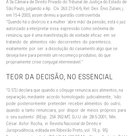
A 3a Câmara de Direito Privado do Tribunal de Justiça do Estado de
São Paulo, julgando a Ap. Cív. 263.213-4/6, Rel. Des. Ênio Zuliani, j.
em 15-4-2003, assim dirimiu a questão controvertida:
"Quando há o divórcio e a mulher `abre mão' da pensão, está o juiz
autorizado a interpretar essa expressão como sinônima de
renúncia, que é uma manifestação de vontade eficaz em se
tratando de alimentos não decorrentes do parentesco,
exatamente por ser a dissolução do casamento algo que se
deseja livre para permitir um recomeço produtivo, do que
propriamente crise conjugal interminável."
TEOR DA DECISÃO, NO ESSENCIAL
"O STJ declara que quando o cônjuge renuncia aos alimentos, na
separação, mediante acordo homologado judicialmente, ‘não
pode posteriormente pretender receber alimentos do outro,
quando a tanto renunciara, por dispor de meios próprios para
o seu sustento' (REsp. 254.392-MT, DJ-U de 28-5-2001, Min.
César Asfor Rocha, in Revista Nacional de Direito e
Jurisprudência, editada em Ribeirão Preto, vol. 19, p. 95).