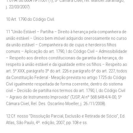
1.0194.06.060419-7/001 (1), 3ª Câmara Cível, rel. Manoel Saramago,
j.
22/03/2007
).
10 Art. 1790 do Código Civil.
11 “União Estável – Partilha – Direito à herança pela companheira de
união estável – Único bem imóvel adquirido onerosamente no curso
da união estável – Companheira do de cujus e herdeiros filhos
comuns – Aplicação do art. 1790, I do Código Civil – Admissibilidade
– Respeito aos direitos constitucionais da garantia da herança, do
respeito à união estável e da igualdade entre os filhos – Respeito ao
art. 5º XXX, parágrafo 3º do art. 226 e parágrafo 6ª do art. 227, todos
da Constituição Federal - Meação prevista no artigo 1725 do Código
Civil igualmente respeitada de forma coerente, dentro do sistema
civil – Decisão de partilha nos termos do art. 1790, I, do Código Civil
– Agravo de Instrumento Improvido” (TJSP, AI nº 568.648-4/4-00, 5ª
Câmara Cível, Rel. Des. Oscarlino Moeller, j. 26 /11/2008).
12 Cf. nosso “Dissolução Parcial, Exclusão e Retirada de Sócio”, Ed.
Atlas, São Paulo, 4ª. edição, 2007, pp.108 e ss.