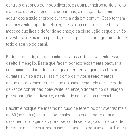
contrato dispondo de modo diverso, os companheiros terão direito,
diante da superveniência de separação, à meação dos bens
adquiridos a título oneroso durante a vida em comum. Caso tenham
os conviventes optado pelo regime da comunhão total de bens, a
meação que lhes é deferida ao ensejo da dissolução daquela união
reveste-se de maior amplitude, eis que passa a abranger metade de
todo o acervo do casal.
Podem, contudo, os companheiros afastar definitivamente esse
direito à meação. Basta que façam por expressamente pactuar a
incomunicabilidade de todo e qualquer bem adquirido antes ou
durante a união estável, assim como os frutos e rendimentos
daqueles provenientes. Trata-se do único meio pelo qual se pode
deixar de conferir ao convivente, ao ensejo do término da relação,
por separação ou divórcio, direitos de natureza patrimonial.
E assim é porque até mesmo no caso de terem os conviventes mais
de 60 (sessenta) anos – e por analogia ao que sucede com o
casamento, o regime a vigorar seja o da separação obrigatória de
bens –, ainda assim a incomunicabilidade não será absoluta. É que a