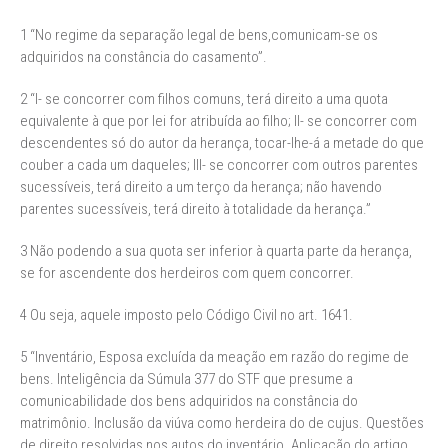
1 “No regime da separação legal de bens,comunicam-se os
adquiridos na constância do casamento”.
2 “I- se concorrer com filhos comuns, terá direito a uma quota
equivalente à que por lei for atribuída ao filho; II- se concorrer com
descendentes só do autor da herança, tocar-lhe-á a metade do que
couber a cada um daqueles; III- se concorrer com outros parentes
sucessíveis, terá direito a um terço da herança; não havendo
parentes sucessíveis, terá direito à totalidade da herança.”
3 Não podendo a sua quota ser inferior à quarta parte da herança,
se for ascendente dos herdeiros com quem concorrer.
4 Ou seja, aquele imposto pelo Código Civil no art. 1641.
5 “Inventário, Esposa excluída da meação em razão do regime de
bens. Inteligência da Súmula 377 do STF que presume a
comunicabilidade dos bens adquiridos na constância do
matrimônio. Inclusão da viúva como herdeira do de cujus. Questões
de direito resolvidas nos autos do inventário. Aplicação do artigo