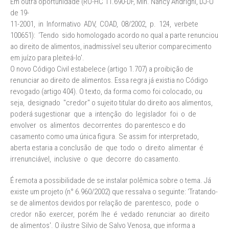
Em outra oportunidade (RO-HC 11.690-DF, Min. Nancy Andrighi, DJ-U
de 19-
11-2001, in Informativo ADV, COAD, 08/2002, p. 124, verbete
100651): ‘Tendo sido homologado acordo no qual a parte renunciou
ao direito de alimentos, inadmissível seu ulterior comparecimento
em juízo para pleiteá-lo'.
O novo Código Civil estabelece (artigo 1.707) a proibição de
renunciar ao direito de alimentos. Essa regra já existia no Código
revogado (artigo 404). O texto, da forma como foi colocado, ou
seja, designado "credor" o sujeito titular do direito aos alimentos,
poderá sugestionar que a intenção do legislador foi o de
envolver os alimentos decorrentes do parentesco e do
casamento como uma única figura. Se assim for interpretado,
aberta estaria a conclusão de que todo o direito alimentar é
irrenunciável, inclusive o que decorre do casamento.
É remota a possibilidade de se instalar polêmica sobre o tema. Já
existe um projeto (n° 6.960/2002) que ressalva o seguinte: ‘Tratando-
se de alimentos devidos por relação de parentesco, pode o
credor não exercer, porém lhe é vedado renunciar ao direito
de alimentos'. O ilustre Silvio de Salvo Venosa, que informa a