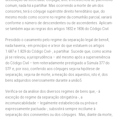
comum, nada há a partilhar. Mas ocorrendo a morte de um dos
consortes, terá o cônjuge supérstite direito hereditário que, do
mesmo modo como ocorre no regime da comunhão parcial, variará
conforme o número de descendentes ou de ascendentes. Aplicam-
se também aqui as regras dos artigos 1832 e 1836 do Código Civil.
Presidido o casamento pelo regime da separação legal de bens4,
nada haveria,- em princípio e a teor do que estatuem os artigos
1.687 e 1.829 do Código Civil- , a partilhar. Sucede que, como acima
já se relevou, a jurisprudência – até mesmo após a superveniência
do Código Civil – tem reiteradamente prestigiado a Súmula 377 do
STF e, por isso, conferido aos cônjuges seja na hipótese de
separação, seja na de morte, a meação dos aquestos, isto é, dos
bens adquiridos onerosamente durante a união5.
Verifica-se da análise dos diversos regimes de bens que, - à
exceção do regime da separação obrigatória -, a
incomunicabilidade – legalmente estabelecida ou prévia e
expressamente pactuada -, subsistirá sempre incólume à
separação dos conviventes ou dos cônjuges. Mas, diante da morte,