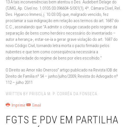
13 A tais inconveniências bem atentou o Des. Audebert Delage do
(TJMG, Ap. Cível no. 1.0105.03.096604-5/001(1), 4ª. Câmara Cível, Rel.
Des. Hyparco Immesi, j. 10.03.05) que, malgrado vencido, fez
proclamar a sua indignação em relação aos termos do art. 1687 do
C.C., assinalando que “A admitir o cônjuge casado pelo regime da
separação de bens como herdeiro necessário do inventariado –
autor a herança-, estar-se-ia a gerar grave violação do art. 1687 do
novo Código Civil, tornando letra morta o pacto firmado pelos
nubentes e que tem como conseqüência necessária a
obrigatoriedade do regime de bens por eles escolhido.”
O Direito ao Amor não Oneroso” artigo publicado na Revista IOB de
Direito de Família nº 54 – junho/julho/2009, Revista do Advogado nº
112 – julho 2011
WRITTEN BY PRISCILA M. P. CORRÊA DA FONSECA.
Imprimir
Email
FGTS E PDV EM PARTILHA