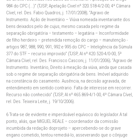
984 do CPC (...)” (TJSP, Apelação Civel nº 320.518-4/2-00, 4ª Câmara
Cível, rel. Des. Fabio Quadros, j. 17/01/2008); “Agravo de
Instrumento. Ação de Inventário – Viúva nomeada inventariante dos
bens deixados pelo de cujus, mesmo casada pelo regime da
separação obrigatória – testamento – legatária – Inconformidade
de filho herdeiro – pretendida remoção do cargo – manutenção -
artigos 987, 988, 990, 991, 992 e 995 do CPC – Inteligência da Súmula
377 do STF – recurso improvido” (TJSP, AI nº 420.520-4/0-00, 5ª
Câmara Cível, rel. Des. Francisco Casconi, j. 11/01/2006); “Agravo de
Instrumento. Inventário, Direito à meação da viúva, ainda que casada
sob o regime de separação obrigatória de bens. Imóvel adquirido
na constância do casamento. Ausência, na decisão agravada, de
entendimento em sentido contrario. Falta de interesse em recorrer.
Recurso não conhecido” (TJSP, AI nº 465.869-4/1-00, 4ª Câmara Cível,
rel. Des. Teixeira Leite, j. 19/10/2006).
6 Trata-se de evidente e imperdoável equívoco do legislador.A tal
ponto, aliás, que MIGUEL REALE – coordenador da comissão
incumbida da redação doprojeto – apercebendo-se do grave
engano cometido, tentou remediá-lo, asseverando que o cônjuge