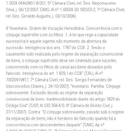
1.0024.04463851-8/001, 5ª Câmara Cível, rel. Des. Nepomuceno
Silva, j. 06/12/2007; TJMG, AI nº 1.00024.03.182553-2, 1ª Câmara Cível,
rel. Des. Geraldo Augusto, j. 03/10/2006).
9 “Inventario. Ordem de Vocação Hereditária. Concorrência com o
cônjuge supérstite com os filhos. 1. A lei que rege a capacidade
sucessória é aquele vigente não momento da abertura da
sucessão. Inteligência dos arts. 1787 do CCB. 2. Tendo o
casamento sido realizado pelo regime da separação convencional
de bens, o cônjuge supérstite deve ser chamado para suceder,
concorrendo com os filhos do casal aos bens deixados pelo
falecido. Inteligência do art. 1.829, I do CCB” (TJRJ, AI nº
70020919817, 7ª Câmara Cível, rel. Des. Sergio Fernandes de
Vasconcellos Chaves, j. 24/10/2007); “Inventario. Partilha. Cônjuge
sobrevivente. Exclusão devido ao regime da separação
convencional de bens. Inadmissibilidade diante do artigo 1829 do
Código Civil” (TJSP, AI 533.358-4/0, 9ª Câmara de Direito Civil, j.
27/11/2007). Contra: “O cônjuge sobrevivente, casado sob o regime
da separação de bens, não é herdeiro do falecido quando há a
concorrência com descendentes daquele” (TJMG, Ap nº