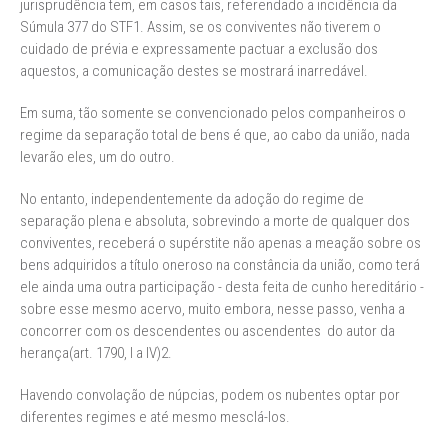
jurisprudência tem, em casos tais, referendado a incidência da
Súmula 377 do STF1. Assim, se os conviventes não tiverem o
cuidado de prévia e expressamente pactuar a exclusão dos
aquestos, a comunicação destes se mostrará inarredável.
Em suma, tão somente se convencionado pelos companheiros o
regime da separação total de bens é que, ao cabo da união, nada
levarão eles, um do outro.
No entanto, independentemente da adoção do regime de
separação plena e absoluta, sobrevindo a morte de qualquer dos
conviventes, receberá o supérstite não apenas a meação sobre os
bens adquiridos a título oneroso na constância da união, como terá
ele ainda uma outra participação - desta feita de cunho hereditário -
sobre esse mesmo acervo, muito embora, nesse passo, venha a
concorrer com os descendentes ou ascendentes do autor da
herança(art. 1790, I a IV)2.
Havendo convolação de núpcias, podem os nubentes optar por
diferentes regimes e até mesmo mesclá-los.