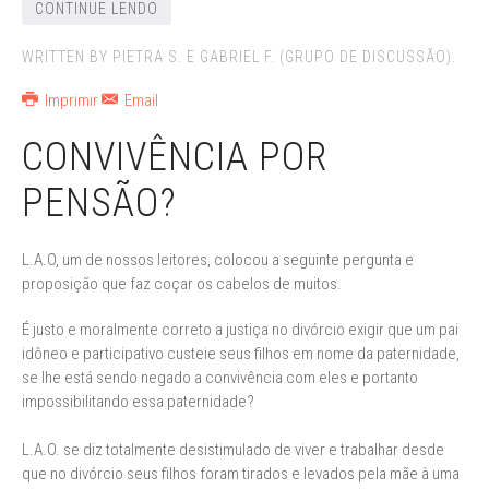
CONTINUE LENDO
WRITTEN BY PIETRA S. E GABRIEL F. (GRUPO DE DISCUSSÃO).
Imprimir
Email
CONVIVÊNCIA POR
PENSÃO?
L.A.O, um de nossos leitores, colocou a seguinte pergunta e
proposição que faz coçar os cabelos de muitos.
É justo e moralmente correto a justiça no divórcio exigir que um pai
idôneo e participativo custeie seus filhos em nome da paternidade,
se lhe está sendo negado a convivência com eles e portanto
impossibilitando essa paternidade?
L.A.O. se diz totalmente desistimulado de viver e trabalhar desde
que no divórcio seus filhos foram tirados e levados pela mãe à uma