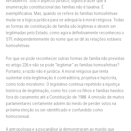
verdadeiros. Sob o aspecto jurídico, significa dizer que a
enumeração constitucional das famílias não é taxativa. É
exemplificativa. Mas, quando se refere às famílias homoafetivas
muda-se a lógica jurídica para se adequá-la à moral religiosa. Todas
as formas de constituição de família são legítimas e devem ser
legitimadas pelo Estado, como agora definitivamente reconheceu o
STF, independentemente do nome que se dê às relações estáveis
homoafetivas.
Por que se pode reconhecer outras formas de família não previstas
no artigo 226 e não se pode "legitimar" as famílias homoafetivas?
Portanto, a razão não é jurídica. A moral religiosa que tenta
sustentar esta ilegitimação é contraditória, projetiva e hipócrita,
como todo moralismo. O legislativo continua repetindo a injustiça
histórica de ilegitimação, como fez com os filhos e famílias havidos
fora do casamento até a Constituição de 1988. A omissão de muitos
parlamentares certamente advém do medo de perder votos na
próxima eleição ou ser identificado e confundido como
homossexual.
A antropologia e a psicanálise já demonstraram ao mundo que