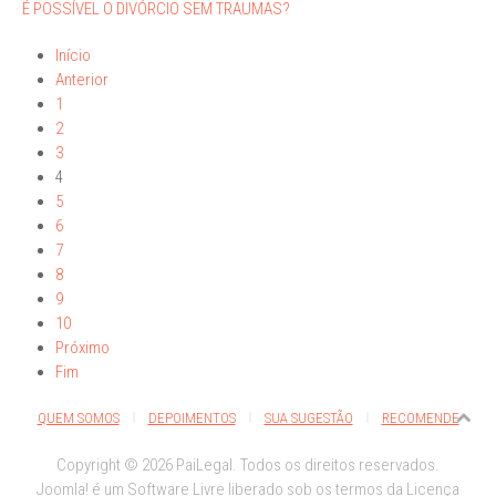
É POSSÍVEL O DIVÓRCIO SEM TRAUMAS?
Início
Anterior
1
2
3
4
5
6
7
8
9
10
Próximo
Fim
QUEM SOMOS
DEPOIMENTOS
SUA SUGESTÃO
RECOMENDE
Copyright © 2026 PaiLegal. Todos os direitos reservados.
Joomla!
é um Software Livre liberado sob os termos da
Licença