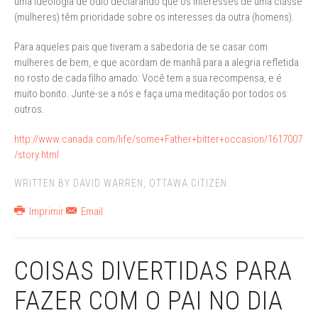
uma ideologia de ódio declarando que os interesses de uma classe
(mulheres) têm prioridade sobre os interesses da outra (homens).
Para aqueles pais que tiveram a sabedoria de se casar com
mulheres de bem, e que acordam de manhã para a alegria refletida
no rosto de cada filho amado: Você tem a sua recompensa, e é
muito bonito. Junte-se a nós e faça uma meditação por todos os
outros.
http://www.canada.com/life/some+Father+bitter+occasion/1617007
/story.html
WRITTEN BY DAVID WARREN, OTTAWA CITIZEN.
Imprimir
Email
COISAS DIVERTIDAS PARA
FAZER COM O PAI NO DIA