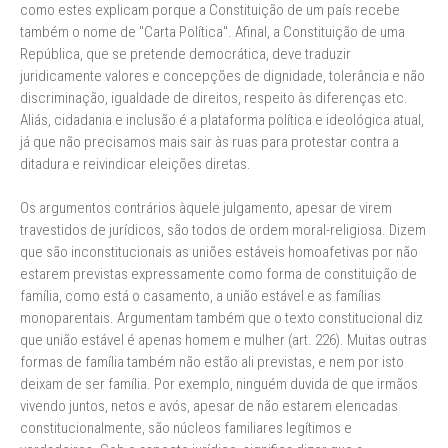
como estes explicam porque a Constituição de um país recebe
também o nome de "Carta Política". Afinal, a Constituição de uma
República, que se pretende democrática, deve traduzir
juridicamente valores e concepções de dignidade, tolerância e não
discriminação, igualdade de direitos, respeito às diferenças etc.
Aliás, cidadania e inclusão é a plataforma política e ideológica atual,
já que não precisamos mais sair às ruas para protestar contra a
ditadura e reivindicar eleições diretas.
Os argumentos contrários àquele julgamento, apesar de virem
travestidos de jurídicos, são todos de ordem moral-religiosa. Dizem
que são inconstitucionais as uniões estáveis homoafetivas por não
estarem previstas expressamente como forma de constituição de
família, como está o casamento, a união estável e as famílias
monoparentais. Argumentam também que o texto constitucional diz
que união estável é apenas homem e mulher (art. 226). Muitas outras
formas de família também não estão ali previstas, e nem por isto
deixam de ser família. Por exemplo, ninguém duvida de que irmãos
vivendo juntos, netos e avós, apesar de não estarem elencadas
constitucionalmente, são núcleos familiares legítimos e