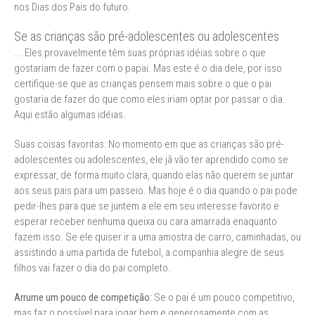
nos Dias dos Pais do futuro.
Se as crianças são pré-adolescentes ou adolescentes
... Eles provavelmente têm suas próprias idéias sobre o que
gostariam de fazer com o papai. Mas este é o dia dele, por isso
certifique-se que as crianças pensem mais sobre o que o pai
gostaria de fazer do que como eles iriam optar por passar o dia.
Aqui estão algumas idéias.
Suas coisas favoritas: No momento em que as crianças são pré-
adolescentes ou adolescentes, ele jã vão ter aprendido como se
expressar, de forma muito clara, quando elas não querem se juntar
aos seus pais para um passeio. Mas hoje é o dia quando o pai pode
pedir-lhes para que se juntem a ele em seu interesse favorito e
esperar receber nenhuma queixa ou cara amarrada enaquanto
fazem isso. Se ele quiser ir a uma amostra de carro, caminhadas, ou
assistindo a uma partida de futebol, a companhia alegre de seus
filhos vai fazer o dia do pai completo.
Arrume um pouco de competição:
Se o pai é um pouco competitivo,
mas faz o possível para jogar bem e generosamente com as