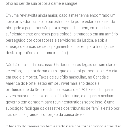
olho no sêr de sua própria carne e sangue.
Em uma reviravolta ainda maior, caso a mãe tenha encontrado um
novo provedor ou não, o pai ostracizado pode estar ainda sendo
obrigado a pagar pensão para a esposa também, em quantias
suficientemente onerosas para colocá-lo trancado em um armário -
perseguido por cobradores e servidores da justiça, e sob a
ameaça de prisão se seus pagamentos ficarem para trás. (Eu sei
desta experiência em primeira mão.)
Não há cura ainda para isso. Os documentos legais deixam claro -
se esforçam para deixar claro - que ele será perseguido até o dia
em que ele morrer. Taxas de suicídio masculino, no Canada e
América do Norte, estão em seu nível mais alto desde a
profundidade da Depressão na década de 1930. Eles são quatro
vezes maior que a taxa de suicídio feminino, e enquanto nenhum
governo tem coragem para reunir estatísticas sobre isso, é uma
suposição fácil que os desastres dos tribunais de família estão por
trás de uma grande proporção da causa deles.
O legado do feminismo tem estado para nos tornar conscientes das