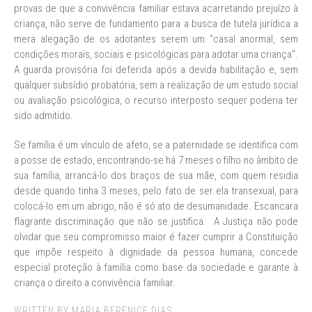
provas de que a convivência familiar estava acarretando prejuízo à
criança, não serve de fundamento para a busca de tutela jurídica a
mera alegação de os adotantes serem um "casal anormal, sem
condições morais, sociais e psicológicas para adotar uma criança".
A guarda provisória foi deferida após a devida habilitação e, sem
qualquer subsídio probatória, sem a realização de um estudo social
ou avaliação psicológica, o recurso interposto sequer poderia ter
sido admitido.
Se família é um vínculo de afeto, se a paternidade se identifica com
a posse de estado, encontrando-se há 7 meses o filho no âmbito de
sua família, arrancá-lo dos braços de sua mãe, com quem residia
desde quando tinha 3 meses, pelo fato de ser ela transexual, para
colocá-lo em um abrigo, não é só ato de desumanidade. Escancara
flagrante discriminação que não se justifica. A Justiça não pode
olvidar que seu compromisso maior é fazer cumprir a Constituição
que impõe respeito à dignidade da pessoa humana, concede
especial proteção à família como base da sociedade e garante à
criança o direito a convivência familiar.
WRITTEN BY MARIA BERENICE DIAS.