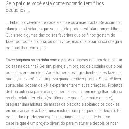
Se o pai que você está comemorando tem filhos
pequenos ...
... Então provavelmente voce é a mãe ou a mãedrasta. Se assim for,
planeje as atividades que seu marido pode desfrutar com os filhos.
Quais são algumas das coisas favoritas que os filhos gostam de
fazer por conta própria, ou com você, mas que o pai nunca chega a
compartilhar com eles?
Fazer bagunça na cozinha com o pai
: As crianças gostam de misturar
coisas na cozinha? Se sim, planeje um projeto de cozinha que o pai
possa fazer com eles. Você fornece os ingredientes, eles fazem a
bagunça, e você faz a limpeza quando estiver pronto. Se você tiver
sorte, elas podem deixá-la experimentarem suas criações. Projetos
de boa culinária para crianças pequenas incluem mergulhar bolinho
no chocolate derretido (certifique-se que não é muito quente);
preparar uma mistura de massa de biscoito e soltando os cookies
em uma assadeira; fazer uma mistura para panquecas e deixar o Pai
comandar a poderosa espátula; criando massinha de brincar
caseira que é um projeto divertido para misturar e depois brincar