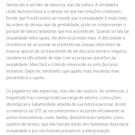
família não é um fato da natureza, mas da cultura. A verdadeira
razão da homofobia, e o desejo de que tais relações continuem ;
Desde que Freud revelou ao mundo que a sexualidade é muito mais
da ordem do desejo que da genitalidade, pôde-se compreender o
porquê de tantos fantasmas que nos assombram. Quando se fala de
sexualidade entre iguais, ele aterroriza muito mais. A dificuldade e
resistência de se aceitar as preferências sexuais diferentes da
maioria, apesar de se travestirem de um discurso moral e religioso,
residem na dificuldade de lidar com as próprias questões da
sexualidade. Mais fácil e cômodo enveredar-se pelo discurso
moralista. Sabe-se, entretanto, que quanto mais moralista, mais
pervertido é o sujeito.
Os julgadores são imparciais, mas não são neutros. Ao sentenciar, o
magistrado traz consigo toda sua carga de valores, convicções
ideológicas e subjetividade advinda de sua história pessoal. Assim,
os ministros do STF, ao reconhecerem e incluírem oficialmente as
uniões homoafetivas como família, demonstraram também, como
sujeitos de desejo, que não tiveram medo dos fantasmas da própria
sexualidade e por isto fizeram prevalecer a interpretação