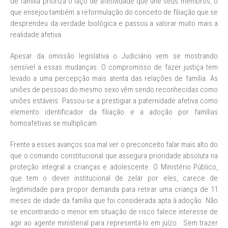
de família prioriza o laço de afetividade que une seus membros, o
que ensejou também a reformulação do conceito de filiação que se
desprendeu da verdade biológica e passou a valorar muito mais a
realidade afetiva.
Apesar da omissão legislativa o Judiciário vem se mostrando
sensível a essas mudanças. O compromisso de fazer justiça tem
levado a uma percepção mais atenta das relações de família. As
uniões de pessoas do mesmo sexo vêm sendo reconhecidas como
uniões estáveis. Passou-se a prestigiar a paternidade afetiva como
elemento identificador da filiação e a adoção por famílias
homoafetivas se multiplicam.
Frente a esses avanços soa mal ver o preconceito falar mais alto do
que o comando constitucional que assegura prioridade absoluta na
proteção integral a crianças e adolescente. O Ministério Público,
que tem o dever institucional de zelar por eles, carece de
legitimidade para propor demanda para retirar uma criança de 11
meses de idade da família que foi considerada apta à adoção. Não
se encontrando o menor em situação de risco falece interesse de
agir ao agente ministerial para representá-lo em juízo. Sem trazer