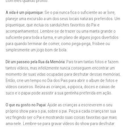
com eles quando pronto.
A vida é um piquenique:
Se o pai nunca fica o suficiente ao ar livre,
planeje uma excursão a um dos seus locais naturais preferidos. Um
piquenique, que inclua os sanduíches favoritos do Pai e
acompanhamentos. Lembre-se de trazer ou uma manta grande o
suficiente para toda a turma, e um plano de alguns jogos divertidos
para quando terminar de comer, como pega-pega, frisbee ou
simplesmente um jogo bom de bola.
Dê um passeio pela Rua da Memória:
Pais tiram tantas fotos e fazem
tantos vídeos, mas infelizmente nunca conseguem encontrar um
momento de suas vidas ocupadas para desfrutar dessas memórias.
Então, crie um tempo no Dia dos Pais para abrir o album de fotos e
vídeos caseiros. Reúna as crianças, a pipoca, doces e caixas de
suco e o papai pode assistir a sua gentinha preferida em ação.
O que eu gosto no Papai:
Ajude as crianças a escreverem o seu
próprio show para o pai, sobre o pai. Peça a cada criança ter sua
vez fingindo ser o Pai e mostrando suas coisas favoritas que mais
ama nele. Lembre-se para gravar vídeos do show para desfrutar