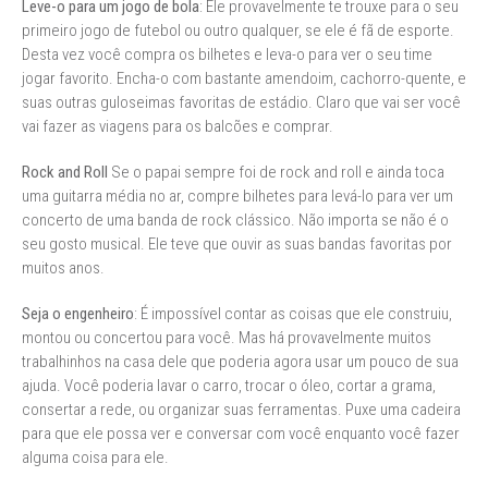
Leve-o para um jogo de bola
: Ele provavelmente te trouxe para o seu
primeiro jogo de futebol ou outro qualquer, se ele é fã de esporte.
Desta vez você compra os bilhetes e leva-o para ver o seu time
jogar favorito. Encha-o com bastante amendoim, cachorro-quente, e
suas outras guloseimas favoritas de estádio. Claro que vai ser você
vai fazer as viagens para os balcões e comprar.
Rock and Roll
Se o papai sempre foi de rock and roll e ainda toca
uma guitarra média no ar, compre bilhetes para levá-lo para ver um
concerto de uma banda de rock clássico. Não importa se não é o
seu gosto musical. Ele teve que ouvir as suas bandas favoritas por
muitos anos.
Seja o engenheiro
: É impossível contar as coisas que ele construiu,
montou ou concertou para você. Mas há provavelmente muitos
trabalhinhos na casa dele que poderia agora usar um pouco de sua
ajuda. Você poderia lavar o carro, trocar o óleo, cortar a grama,
consertar a rede, ou organizar suas ferramentas. Puxe uma cadeira
para que ele possa ver e conversar com você enquanto você fazer
alguma coisa para ele.