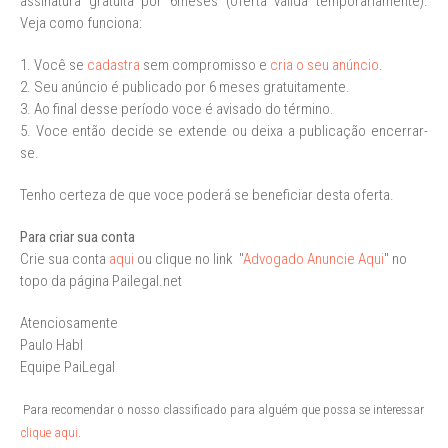
assinatura gratúita por 6meses (oferta válida temporariamente).
Veja como funciona:
1. Você se
cadastra
sem compromisso e
cria o seu anúncio
.
2. Seu anúncio é publicado por 6 meses gratuitamente.
3. Ao final desse período voce é avisado do término.
5. Voce então decide se extende ou deixa a publicação encerrar-
se.
Tenho certeza de que voce poderá se beneficiar desta oferta.
Para criar sua conta
Crie sua conta
aqui
ou clique no link "
Advogado Anuncie Aqui
" no
topo da página Pailegal.net
Atenciosamente
Paulo Habl
Equipe PaiLegal
Para recomendar o nosso classificado para alguém que possa se interessar
clique aqui
.