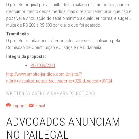
O projeto original previa multa de um salário mínimo por dia, para o
descumprimento dessa medida, mas o relator relembrou que não é
possível a vinculação do salário mínimo a qualquer norma, e sugeriu
multa de R$ 200 a R$ 500 por dia, o que foi acatado.
Tramitação
O projeto tramita em caráter conclusivo e será analisado pela
Comissão de Constituição e Justiça e de Cidadania.
Íntegra da proposta:
PL-1009/2011
http://www.ambito-juridico.com.br/site/?
n_link=visualiza_noticia&id_caderno=32&id_noticia=86124
WRITTEN BY AGÊNCIA CÂMARA DE NOTÍCIAS.
Imprimir
Email
ADVOGADOS ANUNCIAM
NO PAILEGAL