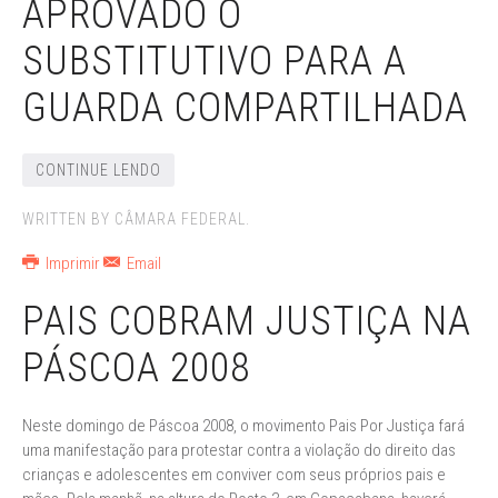
APROVADO O
SUBSTITUTIVO PARA A
GUARDA COMPARTILHADA
CONTINUE LENDO
WRITTEN BY CÂMARA FEDERAL.
Imprimir
Email
PAIS COBRAM JUSTIÇA NA
PÁSCOA 2008
Neste domingo de Páscoa 2008, o movimento Pais Por Justiça fará
uma manifestação para protestar contra a violação do direito das
crianças e adolescentes em conviver com seus próprios pais e