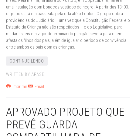
mães. Pela manhã, na altura do Posto 3, em Copacabana, haverá
uma instalação com bonecos vestidos de negro. A partir das 13h00,
o grupo sairá em passeata pela orla até o Leblon. O grupo cobra
providências do Judiciário – uma vez que a Constituição Federal e o
Estatuto da Criança não são respeitados – e do Legislativo, para
mudar as leis em vigor determinando punição severa para quem
afasta os filhos dos pais, além de igualar o período de convivência
entre ambos os pais com as crianças.
CONTINUE LENDO
WRITTEN BY APASE.
Imprimir
Email
APROVADO PROJETO QUE
PREVÊ GUARDA