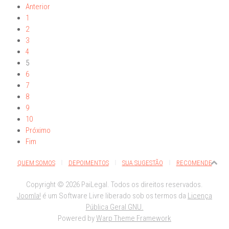
Anterior
1
2
3
4
5
6
7
8
9
10
Próximo
Fim
QUEM SOMOS
DEPOIMENTOS
SUA SUGESTÃO
RECOMENDE
Copyright © 2026 PaiLegal. Todos os direitos reservados.
Joomla!
é um Software Livre liberado sob os termos da
Licença
Pública Geral GNU.
Powered by
Warp Theme Framework