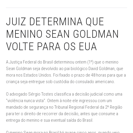
JUIZ DETERMINA QUE
MENINO SEAN GOLDMAN
VOLTE PARA OS EUA
A Justiça Federal do Brasil determinou ontem (1º) que o menino
Sean Goldman seja devolvido ao pai biológico David Goldman, que
mora nos Estados Unidos. Foi fixado o prazo de 48 horas para que a
criança seja entregue sob custódia do consulado americano.
O advogado Sérgio Tostes classifica a decisão judicial como uma
"violência nunca vista". Ontem à noite ele ingressou com um
mandado de segurança no Tribunal Regional Federal da 2ª Região
para ter o direito de recorrer da decisão, antes que consume a
entrega do menino e sua eventual saída do Brasil.
O menino Sean mora no Brasil há quase cinco anos, quando veio